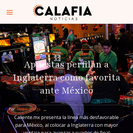
Destacado
Tijuana
Apuestas perfilan a
Inglaterra como favorita
ante México
Por: 
Abdiel Ortega
Caliente.mx presenta la línea más desfavorable
para México, al colocar a Inglaterra con mayor
ventaja para avanzar a cuartos de final