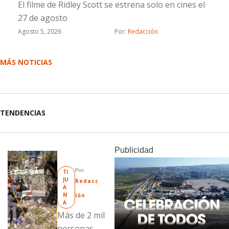
El filme de Ridley Scott se estrena solo en cines el
27 de agosto
Agosto 5, 2026
Por: 
Redacción
MÁS NOTICIAS
TENDENCIAS
Publicidad
Por: 
TI
JU
Redacc
A
N
ión
A
Más de 2 mil
personas