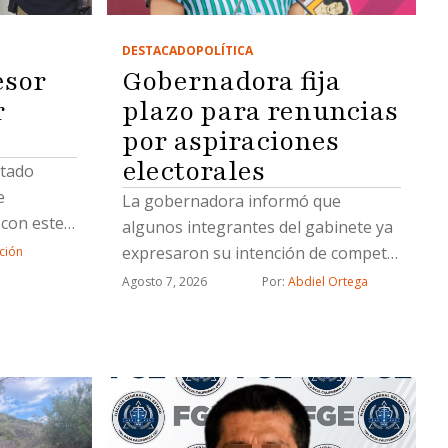
DESTACADO
POLÍTICA
Gobernadora fija
esor
plazo para renuncias
r
por aspiraciones
electorales
utado
e
La gobernadora informó que
 con este
algunos integrantes del gabinete ya
expresaron su intención de competir
ción
y otros permanecerán hasta el final
Agosto 7, 2026
Por: 
Abdiel Ortega
de la administración