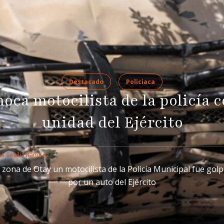
Destacado
Policiaca
oca motocilista de la policía 
unidad del Ejército
a Cecilia Ramírez
a zona de Otay un motocilista de la Policía Municipal fue gol
por un auto del Ejército