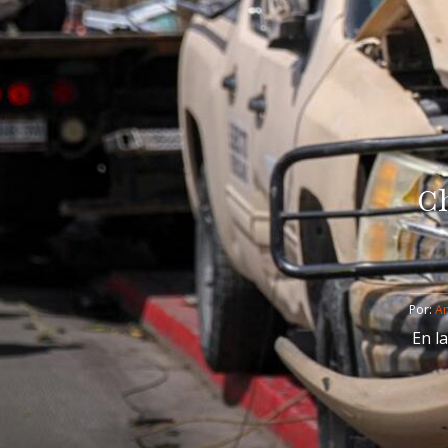
Ch
Por: 
An
En l