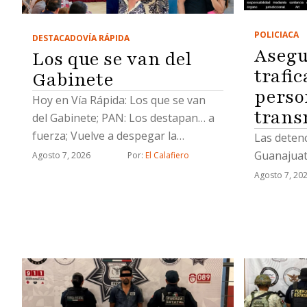
POLICIACA
DESTACADO
VÍA RÁPIDA
Asegu
Los que se van del
trafic
Gabinete
perso
Hoy en Vía Rápida: Los que se van
trans
del Gabinete; PAN: Los destapan… a
fuerza; Vuelve a despegar la
Las deten
aviadora y el Socavón
Guanajuato
Agosto 7, 2026
Por: 
El Calafiero
Agosto 7, 20