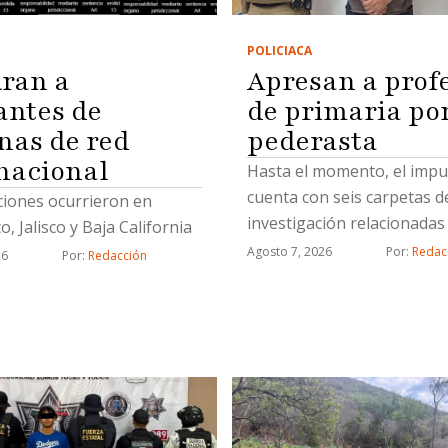
POLICIACA
ran a
Apresan a prof
antes de
de primaria po
nas de red
pederasta
nacional
Hasta el momento, el imp
cuenta con seis carpetas d
ciones ocurrieron en
investigación relacionadas
, Jalisco y Baja California
mismo delito
Agosto 7, 2026
Por: 
Redac
26
Por: 
Redacción