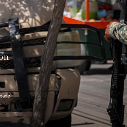
con
peado