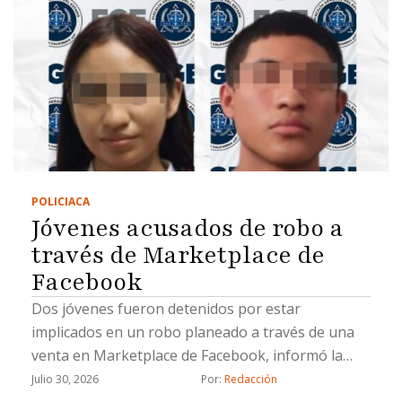
POLICIACA
Jóvenes acusados de robo a
través de Marketplace de
Facebook
Dos jóvenes fueron detenidos por estar
implicados en un robo planeado a través de una
venta en Marketplace de Facebook, informó la
Fiscalía General del Estado (FGE).La Fiscalía
Julio 30, 2026
Por: 
Redacción
aprehendió a Lluvia Lizeth “N”, y Saúl Emmanuel