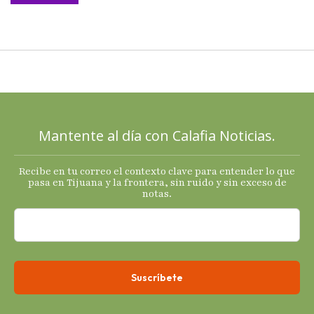
llega al
cierre de
2025 con
señales
mixtas en
sus
principales
Mantente al día con Calafia Noticias.
termómetro
s
Recibe en tu correo el contexto clave para entender lo que
económicos.
pasa en Tijuana y la frontera, sin ruido y sin exceso de
notas.