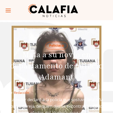
Policiaca
Mata a su novio en
departamento de edificio
Adamant
Por: 
Redacción
La mujer declaró a la policía que sostuvo una riña
con su pareja, de quien dijo se encontraba bajo los
efectos del alcohol y drogas