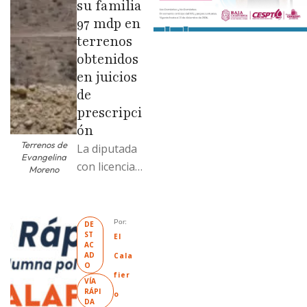
su familia
97 mdp en
terrenos
obtenidos
en juicios
de
prescripci
ón
Terrenos de
La diputada
Evangelina
con licencia
Moreno
vendió dos
terrenos con
antecedente
Por: 
DE
ST
s de
El 
AC
prescripción
AD
Cala
O
positiva; uno
fier
VÍA 
fue
RÁPI
o
DA