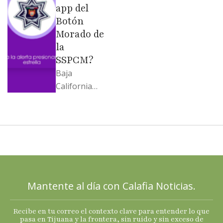
…
app del
Botón
Morado de
la
SSPCM?
Baja
California
llega al
cierre de
2025 con
señales
mixtas en
sus
principales
Mantente al día con Calafia Noticias.
termómetro
s
Recibe en tu correo el contexto clave para entender lo que
económicos.
pasa en Tijuana y la frontera, sin ruido y sin exceso de