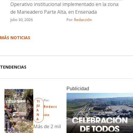
Operativo institucional implementado en la zona
de Maneadero Parte Alta, en Ensenada
Julio 30, 2026
Por: 
Redacción
MÁS NOTICIAS
TENDENCIAS
Publicidad
Por: 
TI
JU
Redacc
A
N
ión
A
Más de 2 mil