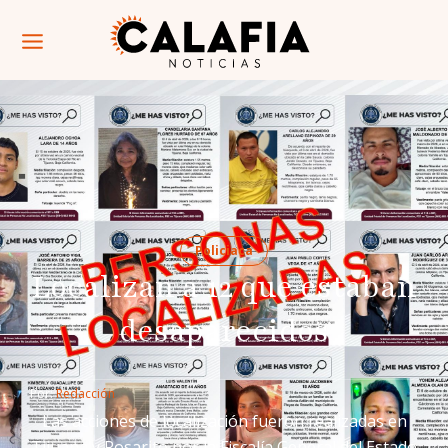
Policiaca
Localizan a 12 que estaban
desaparecidos
Por: 
Redacción
Las acciones de localización fueron realizadas en
Tijuana y Rosarito por la Fiscalía General del Estado