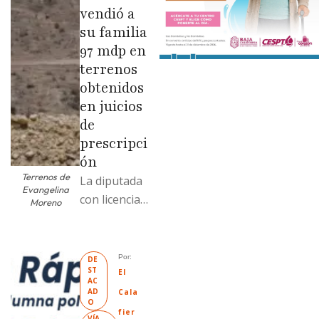
vendió a
su familia
97 mdp en
terrenos
obtenidos
en juicios
de
prescripci
ón
Terrenos de
La diputada
Evangelina
con licencia
Moreno
vendió dos
terrenos con
antecedente
Por: 
DE
ST
s de
El 
AC
prescripción
AD
Cala
O
positiva; uno
fier
VÍA 