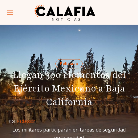
Policiaca
Llegan 300 elementos del
Ejército Mexicano a Baja
California
Por: 
Redacción
Los militares participarán en tareas de seguridad
en la entidad