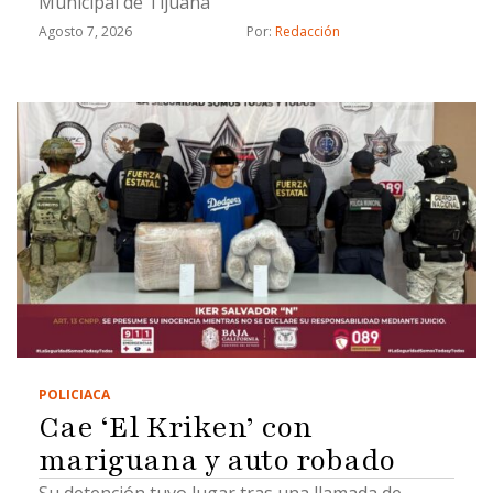
Municipal de Tijuana
Agosto 7, 2026
Por: 
Redacción
POLICIACA
Cae ‘El Kriken’ con
mariguana y auto robado
Su detención tuvo lugar tras una llamada de