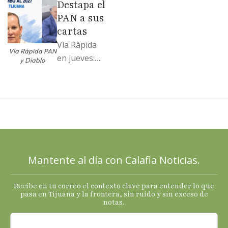
Destapa el
soportó; Los
PAN a sus
…
cartas
Vía Rápida
Vía Rápida PAN
en jueves:
y Diablo
Destapa el
PAN a sus
cartas; El
Diablo, su
Cucho y su
plan; Rocío …
Mantente al día con Calafia Noticias.
Recibe en tu correo el contexto clave para entender lo que
pasa en Tijuana y la frontera, sin ruido y sin exceso de
notas.