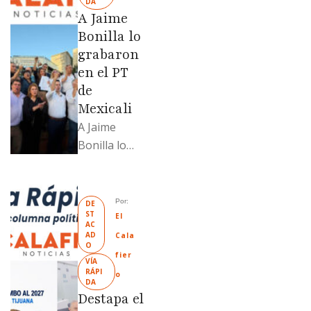
DA
revendido
A Jaime
329% por
Bonilla lo
encima …
grabaron
en el PT
de
Mexicali
A Jaime
Bonilla lo
grabaron en
el PT de
Mexicali;
Por: 
DE
ST
Llamadme
El 
AC
Ruffo
AD
Cala
O
“Mandela”;
fier
VÍA 
Evangelina
RÁPI
o
DA
Moreno no
Destapa el
soportó; Los