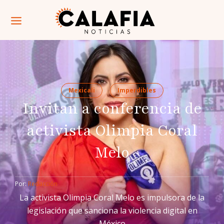
Mexicali
Imperdibles
Invitan a conferencia de
activista Olimpia Coral
Melo
Por: 
Redacción
La activista Olimpia Coral Melo es impulsora de la
legislación que sanciona la violencia digital en
México