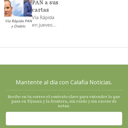
PAN a sus
…
cartas
Vía Rápida
Vía Rápida PAN
en jueves:
y Diablo
Destapa el
PAN a sus
cartas; El
Diablo, su
Cucho y su
plan; Rocío …
Mantente al día con Calafia Noticias.
Recibe en tu correo el contexto clave para entender lo que
pasa en Tijuana y la frontera, sin ruido y sin exceso de
notas.