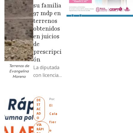
su familia
97 mdp en
terrenos
obtenidos
en juicios
de
prescripci
ón
Terrenos de
La diputada
Evangelina
con licencia
Moreno
vendió dos
terrenos con
antecedente
Por: 
DE
ST
s de
El 
AC
prescripción
AD
Cala
O
positiva; uno
fier
VÍA 
fue
RÁPI
o