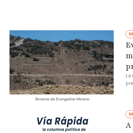
D
E
m
p
La 
pre
Terrenos de Evangelina Moreno
D
A