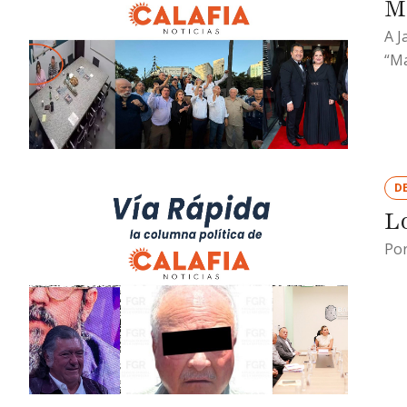
M
A J
“Ma
D
L
Por