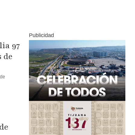
Publicidad
ia 97
s de
 de
 de