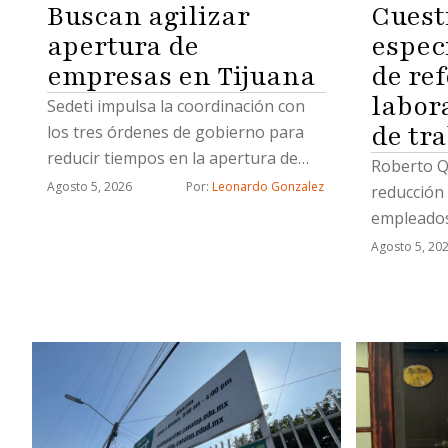
Cuest
Buscan agilizar
espec
apertura de
de re
empresas en Tijuana
labor
Sedeti impulsa la coordinación con
de tr
los tres órdenes de gobierno para
reducir tiempos en la apertura de
Roberto Q
nuevos negocios
Agosto 5, 2026
Por: 
Leonardo Gonzalez
reducción 
empleados
Agosto 5, 20