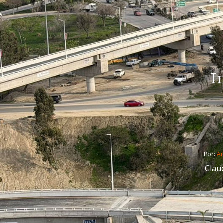
I
Por: 
An
Clau