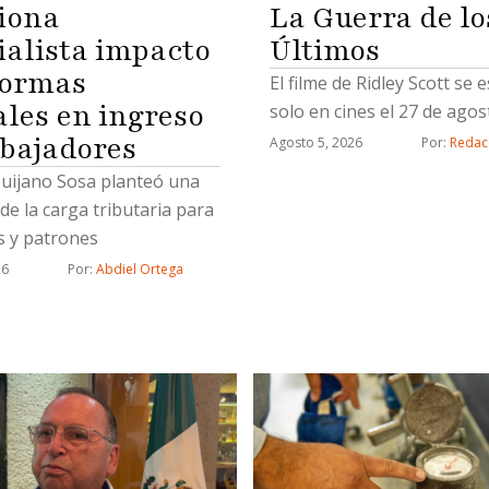
La Guerra de lo
iona
Últimos
ialista impacto
formas
El filme de Ridley Scott se 
ales en ingreso
solo en cines el 27 de agos
abajadores
Agosto 5, 2026
Por: 
Redac
uijano Sosa planteó una
de la carga tributaria para
 y patrones
26
Por: 
Abdiel Ortega