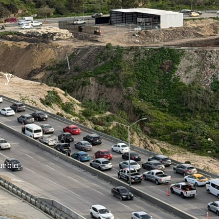
 y
ueblo