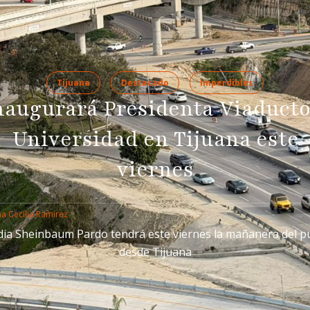
Tijuana
Destacado
Imperdibles
naugurará Presidenta Viaducto
Universidad en Tijuana este
viernes
a Cecilia Ramírez
dia Sheinbaum Pardo tendrá este viernes la mañanera del p
desde Tijuana