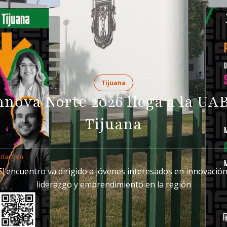
Tijuana
nnova Norte 2026 llega a la UA
Tijuana
edacción
El encuentro va dirigido a jóvenes interesados en innovación
liderazgo y emprendimiento en la región