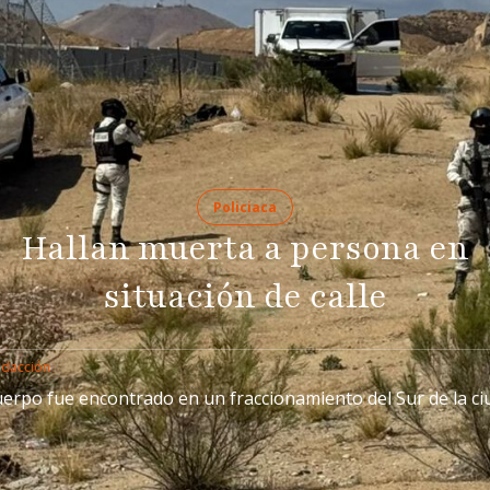
Policiaca
Hallan muerta a persona en
situación de calle
edacción
uerpo fue encontrado en un fraccionamiento del Sur de la c