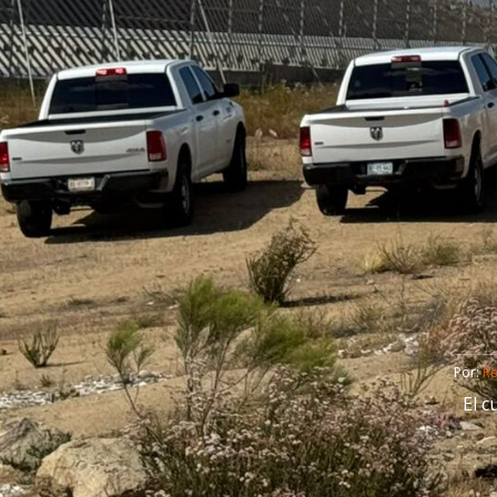
Por: 
R
El c