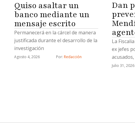
Dan p
Quiso asaltar un
preve
banco mediante un
Mendí
mensaje escrito
agent
Permanecerá en la cárcel de manera
justificada durante el desarrollo de la
La Fiscali
investigación
ex jefes p
acusados, 
Agosto 4, 2026
Por: 
Redacción
célula del
Julio 31, 2026