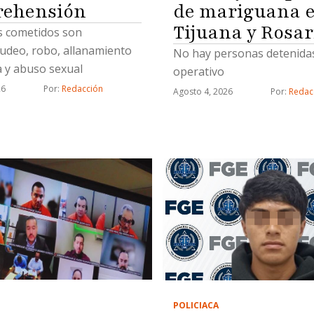
rehensión
de mariguana e
Tijuana y Rosar
os cometidos son
deo, robo, allanamiento
No hay personas detenidas
 y abuso sexual
operativo
26
Por: 
Redacción
Agosto 4, 2026
Por: 
Redac
POLICIACA