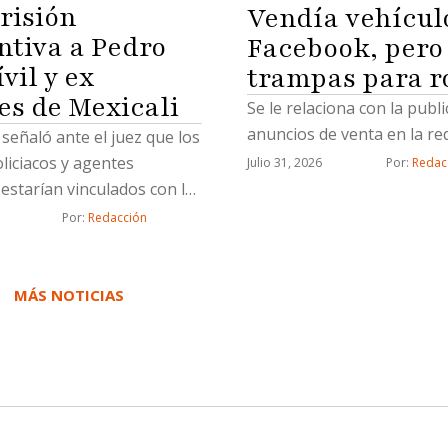
risión
Vendía vehícul
ntiva a Pedro
Facebook, pero
vil y ex
trampas para r
es de Mexicali
Se le relaciona con la publ
anuncios de venta en la red
a señaló ante el juez que los
oliciacos y agentes
Julio 31, 2026
Por: 
Redac
estarían vinculados con la
ictiva de “Los Rusos”
Por: 
Redacción
MÁS NOTICIAS