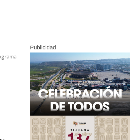
de 2026 la víctima contactó, a través
de Facebook Marketplace, a una
persona que ofrecía en venta un
vehículo Toyota Corolla modelo 2016
por la cantidad de 110 mil pesos.Tras
acordar el encuentro sobre la calle
Publicidad
Ojos Negros, esquina con Mexicali,
rograma
en el ejido Francisco Villa Segunda
Sección, la víctima acudió al lugar,
donde …