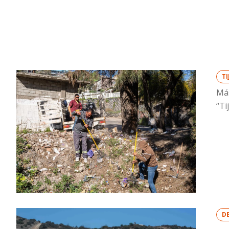
T
Más
“Ti
D