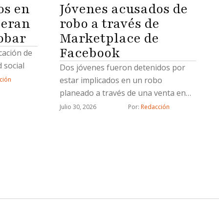
os en
Jóvenes acusados de
 eran
robo a través de
obar
Marketplace de
Facebook
icación de
 social
Dos jóvenes fueron detenidos por
estar implicados en un robo
ción
planeado a través de una venta en
Marketplace de Facebook, informó la
Julio 30, 2026
Por: 
Redacción
Fiscalía General del Estado (FGE).La
Fiscalía aprehendió a Lluvia Lizeth
“N”, y Saúl Emmanuel “N”, por su
probable responsabilidad en el
delito de robo calificado cometido
por dos o más personas armadas y
ejecutado con violencia.De acuerdo
con la investigación, el 21 de marzo