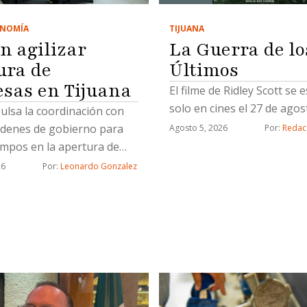
TIJUANA
NOMÍA
La Guerra de lo
n agilizar
Últimos
ura de
sas en Tijuana
El filme de Ridley Scott se 
solo en cines el 27 de agos
ulsa la coordinación con
órdenes de gobierno para
Agosto 5, 2026
Por: 
Redac
empos en la apertura de
gocios
26
Por: 
Leonardo Gonzalez