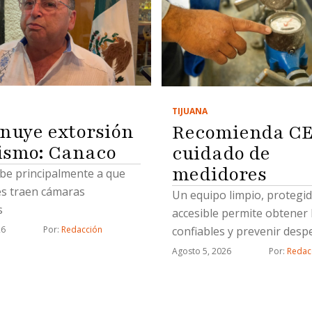
TIJUANA
nuye extorsión
Recomienda C
rismo: Canaco
cuidado de
medidores
ebe principalmente a que
es traen cámaras
Un equipo limpio, protegid
s
accesible permite obtener 
confiables y prevenir despe
26
Por: 
Redacción
agua
Agosto 5, 2026
Por: 
Redac