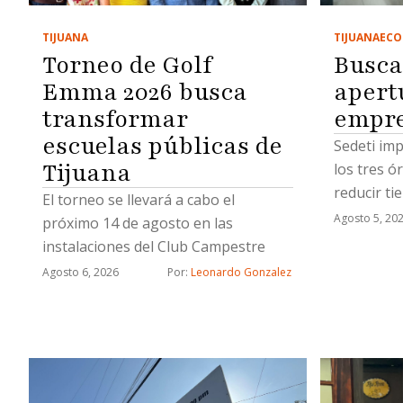
TIJUANA
TIJUANA
ECO
Torneo de Golf
Busca
Emma 2026 busca
apert
transformar
empre
escuelas públicas de
Sedeti imp
Tijuana
los tres 
reducir ti
El torneo se llevará a cabo el
nuevos ne
Agosto 5, 20
próximo 14 de agosto en las
instalaciones del Club Campestre
Agosto 6, 2026
Por: 
Leonardo Gonzalez