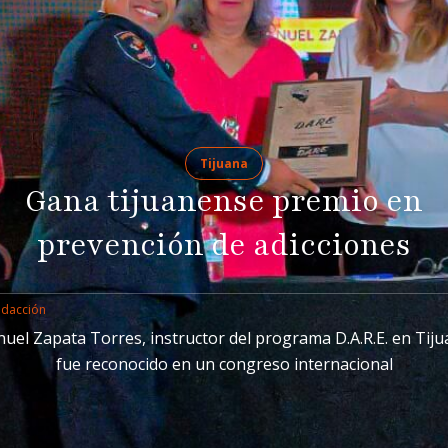
Tijuana
Gana tijuanense premio en
prevención de adicciones
edacción
uel Zapata Torres, instructor del programa D.A.R.E. en Tiju
fue reconocido en un congreso internacional