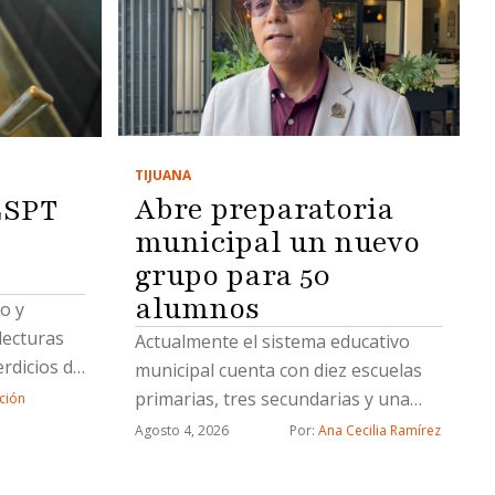
TIJUANA
Abre preparatoria
ESPT
municipal un nuevo
grupo para 50
alumnos
o y
lecturas
Actualmente el sistema educativo
rdicios de
municipal cuenta con diez escuelas
primarias, tres secundarias y una
ción
preparatoria
Agosto 4, 2026
Por: 
Ana Cecilia Ramírez