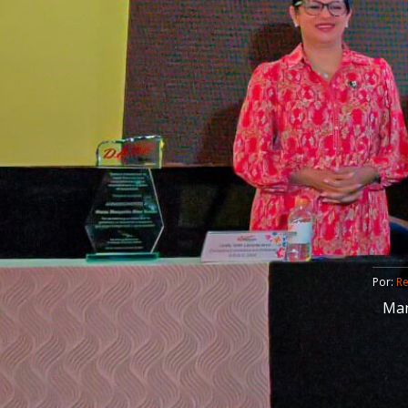
Por: 
R
Man