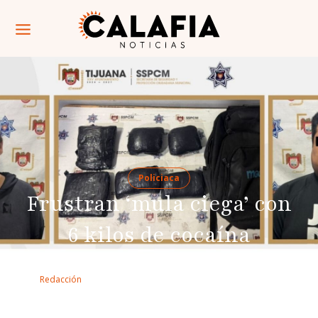
Policiaca
Frustran ‘mula ciega’ con
6 kilos de cocaína
Por: 
Redacción
Un estadounidense reportó que le habían colocado
una maleta en su vehículo en la colonia Castillo