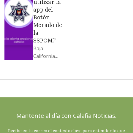
soportó; Los
utilizar la
…
app del
Botón
Morado de
la
SSPCM?
Baja
California
llega al
cierre de
2025 con
señales
mixtas en
sus
principales
Mantente al día con Calafia Noticias.
termómetro
s
Recibe en tu correo el contexto clave para entender lo que