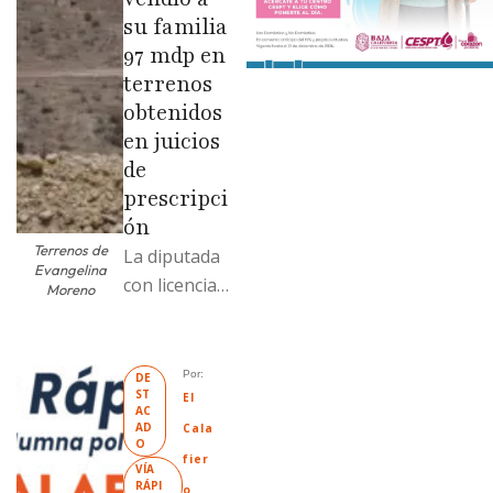
su familia
97 mdp en
terrenos
obtenidos
en juicios
de
prescripci
ón
Terrenos de
La diputada
Evangelina
con licencia
Moreno
vendió dos
terrenos con
antecedente
Por: 
DE
ST
s de
El 
AC
prescripción
AD
Cala
O
positiva; uno
fier
VÍA 
fue
RÁPI
o