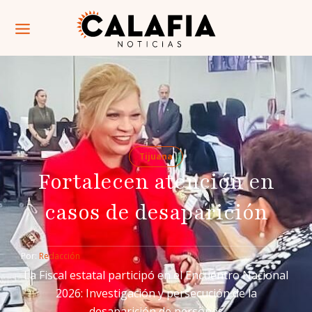
Tijuana
Fortalecen atención en
casos de desaparición
Por: 
Redacción
La Fiscal estatal participó en el Encuentro Nacional
2026: Investigación y persecución de la
desaparición de personas