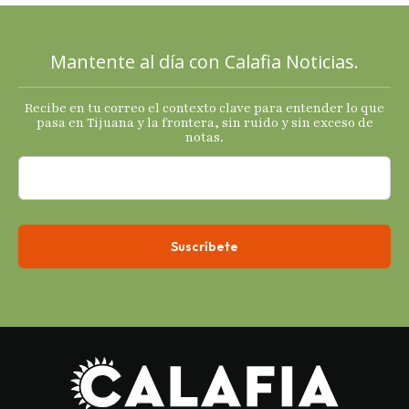
sus
principales
Mantente al día con Calafia Noticias.
termómetro
s
Recibe en tu correo el contexto clave para entender lo que
económicos.
pasa en Tijuana y la frontera, sin ruido y sin exceso de
notas.