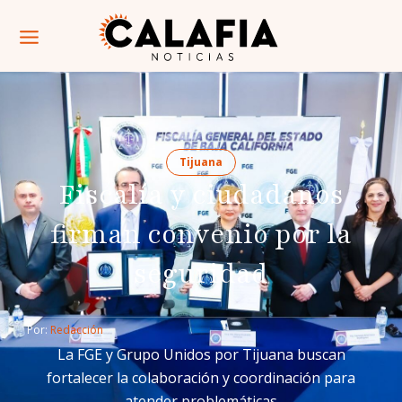
Tijuana
Fiscalía y ciudadanos
firman convenio por la
seguridad
Por: 
Redacción
La FGE y Grupo Unidos por Tijuana buscan
fortalecer la colaboración y coordinación para
atender problemáticas