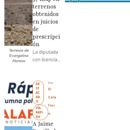
terrenos
obtenidos
en juicios
de
prescripci
ón
Terrenos de
La diputada
Evangelina
con licencia
Moreno
vendió dos
terrenos con
antecedente
Por: 
DE
ST
s de
El 
AC
prescripción
AD
Cala
O
positiva; uno
fier
VÍA 
fue
RÁPI
o
DA
revendido
A Jaime
329% por