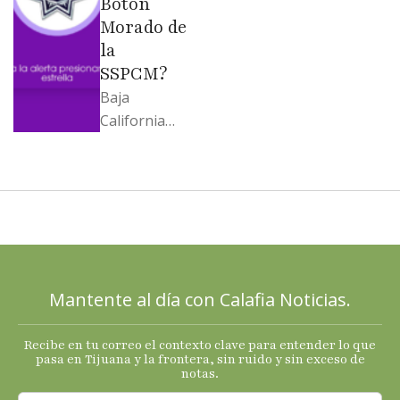
Botón
Morado de
la
SSPCM?
Baja
California
llega al
cierre de
2025 con
señales
mixtas en
sus
principales
Mantente al día con Calafia Noticias.
termómetro
s
Recibe en tu correo el contexto clave para entender lo que
económicos.
pasa en Tijuana y la frontera, sin ruido y sin exceso de
notas.