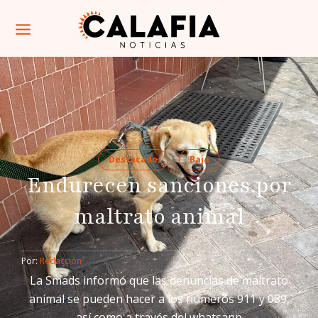
Destacado
Baja
Endurecen sanciones por
maltrato animal
Por: 
Redacción
La Smads informó que las denuncias de maltrato
animal se pueden hacer a los números 911 y 089,
así como a través del whatsapp