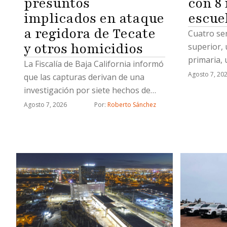
presuntos
con 8
implicados en ataque
escue
a regidora de Tecate
Cuatro se
y otros homicidios
superior, 
primaria, 
La Fiscalía de Baja California informó
Centro de
Agosto 7, 20
que las capturas derivan de una
investigación por siete hechos de
alto impacto, entre ellos el ataque en
Agosto 7, 2026
Por: 
Roberto Sánchez
el que fue asesinado el esposo de
una regidora de Tecate; durante el
operativo también aseguró armas,
droga y equipo táctico