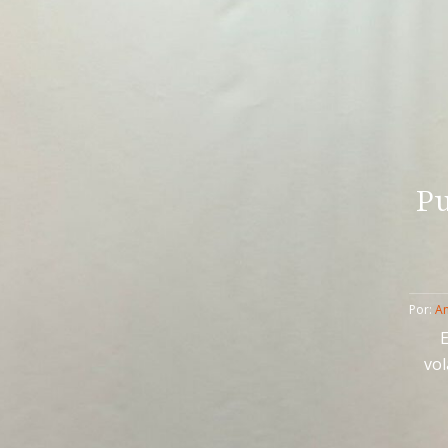
Pu
Por: 
An
E
vol