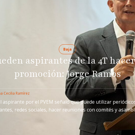
Baja
eden aspirantes de la 4T hace
promoción: Jorge Ramos
a Cecilia Ramírez
l aspirante por el PVEM señaló que puede utilizar periódico
antes, redes sociales, hacer reuniones con comités y asamb