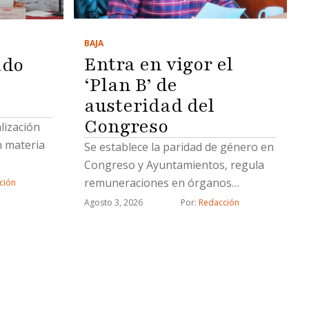
BAJA
Entra en vigor el
ado
‘Plan B’ de
austeridad del
Congreso
lización
n materia
Se establece la paridad de género en
Congreso y Ayuntamientos, regula
remuneraciones en órganos
ción
electorales y fija disciplina
Agosto 3, 2026
Por: 
Redacción
presupuestal