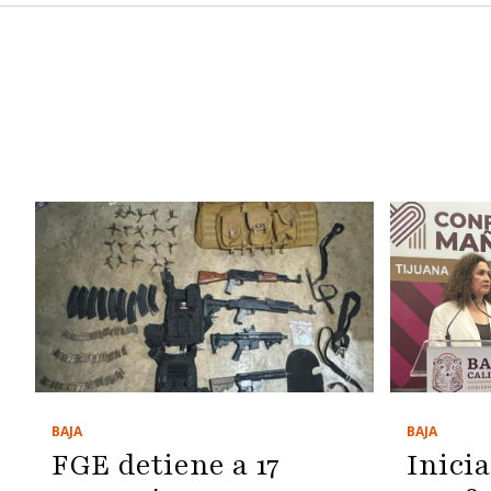
BAJA
BAJA
FGE detiene a 17
Inicia