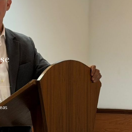
rse
s,
leas