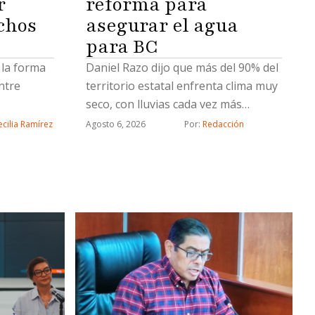
r
reforma para
chos
asegurar el agua
para BC
 la forma
Daniel Razo dijo que más del 90% del
ntre
territorio estatal enfrenta clima muy
seco, con lluvias cada vez más
escasas
cilia Ramírez
Agosto 6, 2026
Por: 
Redacción