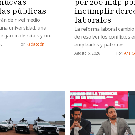
por 200 mdp po
 nuevas
incumplir dere
las públicas
laborales
rán de nivel medio
una universidad, una
La reforma laboral cambió
un jardín de niños y un
de resolver los conflictos e
 Atención Múltiple
empleados y patrones
26
Por: 
Redacción
Agosto 6, 2026
Por: 
Ana Ce