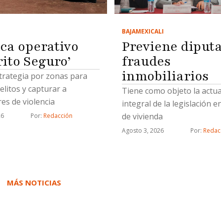
BAJA
MEXICALI
Previene diput
ca operativo
fraudes
rito Seguro’
inmobiliarios
trategia por zonas para
elitos y capturar a
Tiene como objeto la actua
es de violencia
integral de la legislación e
de vivienda
26
Por: 
Redacción
Agosto 3, 2026
Por: 
Redac
MÁS NOTICIAS