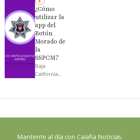
A
Moreno no
¿Cómo
soportó; Los
utilizar la
…
app del
Botón
Morado de
la
SSPCM?
Baja
California
llega al
cierre de
2025 con
señales
mixtas en
sus
principales
Mantente al día con Calafia Noticias.
termómetro