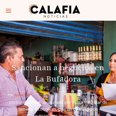
Baja
Sancionan a negocios en
La Bufadora
Por: 
Redacción
Un comercio fue clausurado por venta irregular de
bebidas alcohólicas, tras un operativo de
autoridades municipales