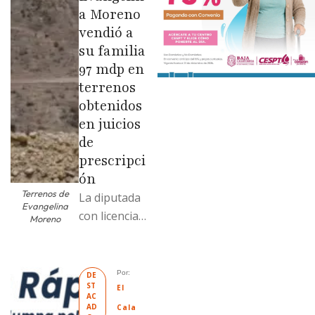
a Moreno
vendió a
su familia
97 mdp en
terrenos
obtenidos
en juicios
de
prescripci
ón
Terrenos de
La diputada
Evangelina
con licencia
Moreno
vendió dos
terrenos con
antecedente
Por: 
DE
ST
s de
El 
AC
prescripción
AD
Cala