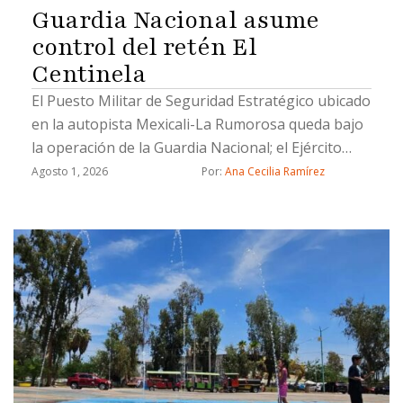
Guardia Nacional asume
control del retén El
Centinela
El Puesto Militar de Seguridad Estratégico ubicado
en la autopista Mexicali-La Rumorosa queda bajo
la operación de la Guardia Nacional; el Ejército
brindará apoyo temporal durante la transición
Agosto 1, 2026
Por: 
Ana Cecilia Ramírez