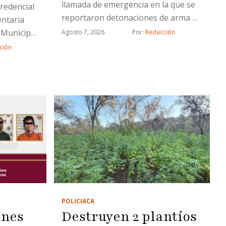
llamada de emergencia en la que se
credencial
reportaron detonaciones de arma de
entaria
fuego
a Municipal
Agosto 7, 2026
Por: 
Redacción
ción
POLICIACA
enes
Destruyen 2 plantíos