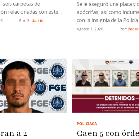
 seis carpetas de
Se le aseguró una placa y 
ión relacionadas con este
apócrifas, así como indum
ito
con la insignia de la Policí
26
Por: 
Redacción
de Tijuana
Agosto 7, 2026
Por: 
Redac
POLICIACA
Caen 5 con órd
ran a 2