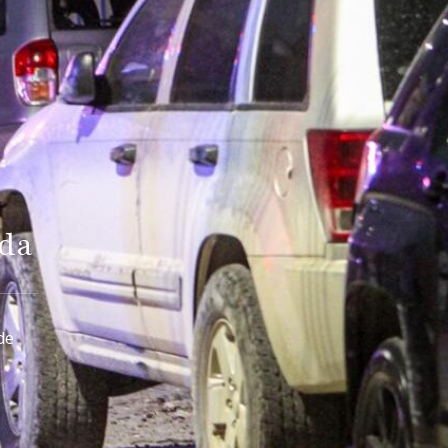
ada
de