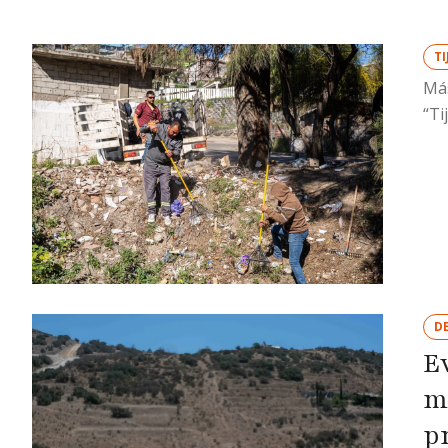
T
Más
“Ti
D
E
m
p