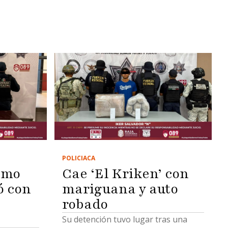
POLICIACA
omo
Cae ‘El Kriken’ con
ó con
mariguana y auto
robado
Su detención tuvo lugar tras una