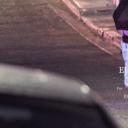
Ej
Por: 
R
E