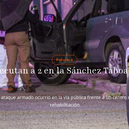
Policiaca
ecutan a 2 en la Sánchez Tabo
edacción
l ataque armado ocurrió en la vía pública frente a un centro 
rehabilitación