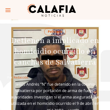
Policiaca
Detienen a implicado en
homicidio ocurrido en
canchas de Salvatierra
Por: 
Redacción
Jesús Andrés “N” fue detenido en la colonia
Salvatierra por portación de arma de fuego;
autoridades investigan si el arma asegurada fue
utilizada en el homicidio ocurrido el 9 de abril en
esa zona