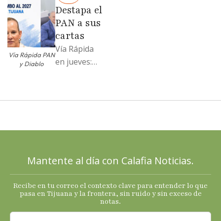
Moreno no
Destapa el
soportó; Los
PAN a sus
…
cartas
Vía Rápida
Vía Rápida PAN
en jueves:
y Diablo
Destapa el
PAN a sus
cartas; El
Diablo, su
Cucho y su
plan; Rocío …
Mantente al día con Calafia Noticias.
Recibe en tu correo el contexto clave para entender lo que
pasa en Tijuana y la frontera, sin ruido y sin exceso de
notas.