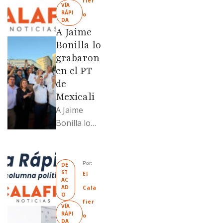
fier
VÍA 
fue
RÁPI
o
DA
revendido
A Jaime
329% por
Bonilla lo
encima …
grabaron
en el PT
de
Mexicali
A Jaime
Bonilla lo
grabaron en
el PT de
Mexicali;
Por: 
DE
ST
Llamadme
El 
AC
Ruffo
AD
Cala
O
“Mandela”;
fier
VÍA 
Evangelina
RÁPI
o
DA