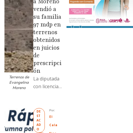
a Moreno
vendió a
su familia
97 mdp en
terrenos
obtenidos
en juicios
de
prescripci
ón
Terrenos de
La diputada
Evangelina
con licencia
Moreno
vendió dos
terrenos con
antecedente
Por: 
DE
ST
s de
El 
AC
prescripción
AD
Cala
O
positiva; uno