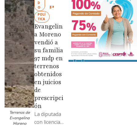
Limpia” en
D
ga
O
colonias de
POLÍ
las …
TICA
Evangelin
a Moreno
vendió a
su familia
97 mdp en
terrenos
obtenidos
en juicios
de
prescripci
ón
Terrenos de
La diputada
Evangelina
con licencia
Moreno
vendió dos