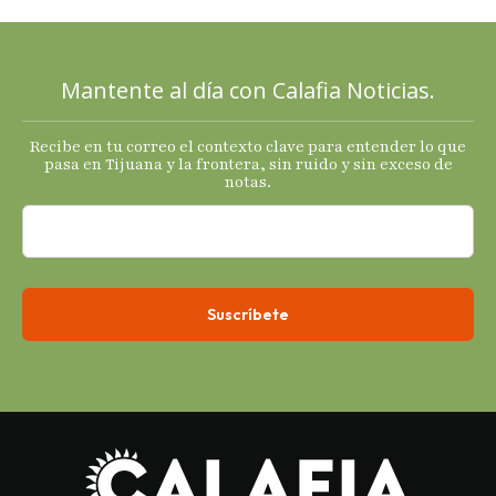
mixtas en
sus
principales
Mantente al día con Calafia Noticias.
termómetro
s
Recibe en tu correo el contexto clave para entender lo que
económicos.
pasa en Tijuana y la frontera, sin ruido y sin exceso de
notas.