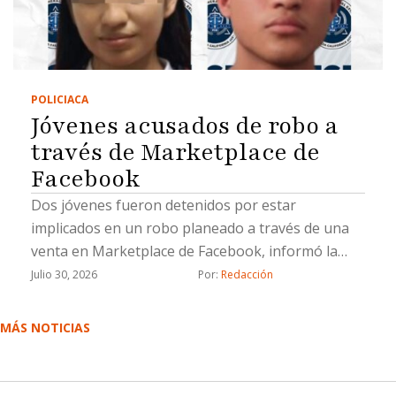
POLICIACA
Jóvenes acusados de robo a
través de Marketplace de
Facebook
Dos jóvenes fueron detenidos por estar
implicados en un robo planeado a través de una
venta en Marketplace de Facebook, informó la
Fiscalía General del Estado (FGE).La Fiscalía
Julio 30, 2026
Por: 
Redacción
aprehendió a Lluvia Lizeth “N”, y Saúl Emmanuel
“N”, por su probable responsabilidad en el delito
MÁS NOTICIAS
de robo calificado cometido por dos o más
personas armadas y ejecutado con violencia.De
acuerdo con la investigación, el 21 de marzo de