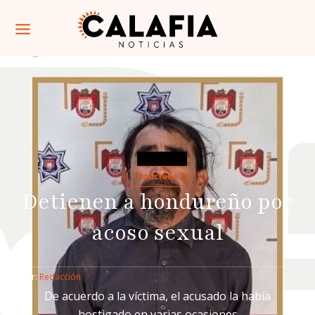
Policiaca
Detienen a hondureño por
acoso sexual
Por: 
Redacción
De acuerdo a la víctima, el acusado la había
hostigado en varias ocasiones