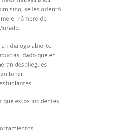
simismo, se les orientó
como el número de
 Morado.
 un diálogo abierto
onductas, dado que en
neran despliegues
den tener
 estudiantes.
r que estos incidentes
portamientos