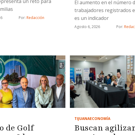
epresenta un reto para
El aumento en el número 
milias
trabajadores registrados e
es un indicador
26
Por: 
Redacción
Agosto 6, 2026
Por: 
Redac
TIJUANA
ECONOMÍA
o de Golf
Buscan agiliza