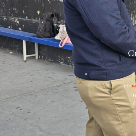
C
Por: 
R
Tr
Z