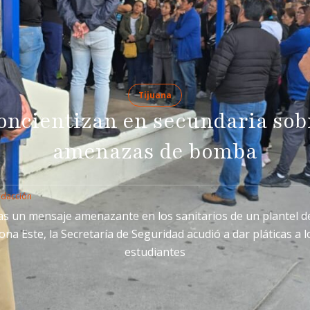
Tijuana
oncientizan en secundaria sob
amenazas de bomba
edacción
as un mensaje amenazante en los sanitarios de un plantel de
ona Este, la Secretaría de Seguridad acudió a dar pláticas a l
estudiantes