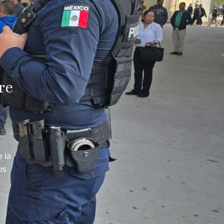
re
 la
os