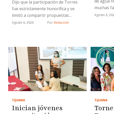
de agua r
Dijo que la participación de Torres
muchas fa
fue estrictamente honorífica y se
limitó a compartir propuestas
Agosto 6, 20
relacionadas con proyectos
Agosto 6, 2026
Por: 
Redacción
estratégicos
TIJUANA
TIJUANA
Inician jóvenes
Torne