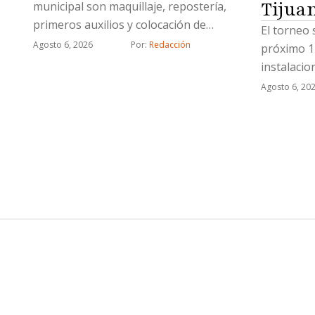
Tijua
municipal son maquillaje, repostería,
primeros auxilios y colocación de
El torneo 
uñas acrílicas
Agosto 6, 2026
Por: 
Redacción
próximo 1
instalaci
Agosto 6, 20