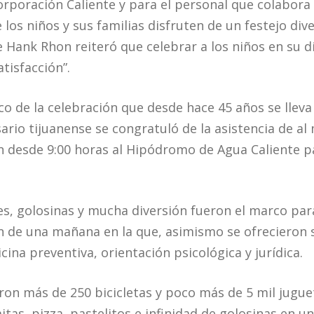
orporación Caliente y para el personal que colabora
los niños y sus familias disfruten de un festejo di
e Hank Rhon reiteró que celebrar a los niños en su d
atisfacción”.
co de la celebración que desde hace 45 años se lleva
ario tijuanense se congratuló de la asistencia de al
 desde 9:00 horas al Hipódromo de Agua Caliente pa
es, golosinas y mucha diversión fueron el marco par
an de una mañana en la que, asimismo se ofrecieron s
ina preventiva, orientación psicológica y jurídica.
ron más de 250 bicicletas y poco más de 5 mil jugu
tas, pizza, pastelitos e infinidad de golosinas en un