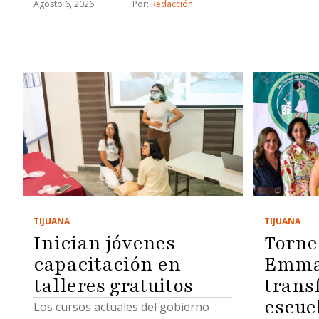
relacionadas con proyectos
Agosto 6, 2026
Por: 
Redacción
estratégicos
TIJUANA
TIJUANA
Inician jóvenes
Torne
capacitación en
Emma 
talleres gratuitos
trans
escue
Los cursos actuales del gobierno