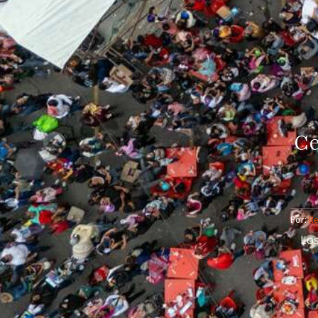
Ce
Por: 
R
Los