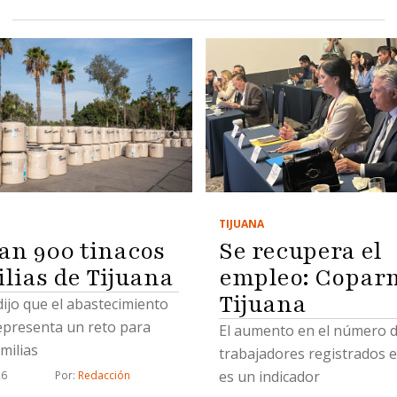
TIJUANA
Se recupera el
an 900 tinacos
empleo: Copar
ilias de Tijuana
Tijuana
 dijo que el abastecimiento
epresenta un reto para
El aumento en el número 
milias
trabajadores registrados e
es un indicador
26
Por: 
Redacción