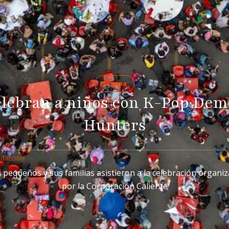
Tijuana
lebran a niños con K-Pop De
Hunters
edacción
 pequeños y sus familias asistieron a la celebración organi
por la Corporación Caliente