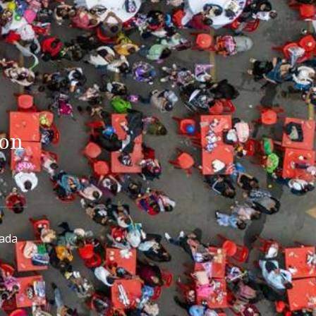
mon
zada