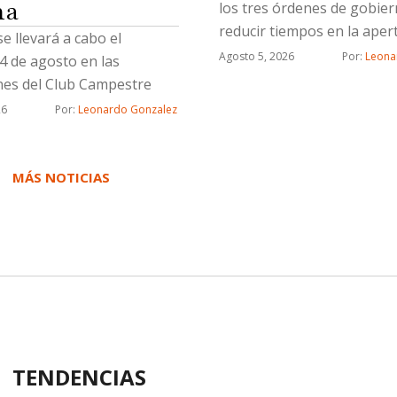
na
los tres órdenes de gobie
reducir tiempos en la aper
se llevará a cabo el
nuevos negocios
Agosto 5, 2026
Por: 
Leona
4 de agosto en las
ones del Club Campestre
26
Por: 
Leonardo Gonzalez
MÁS NOTICIAS
TENDENCIAS