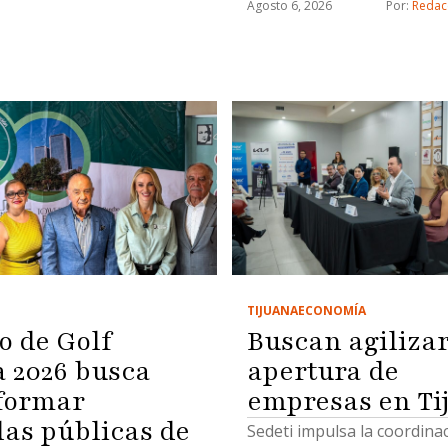
Agosto 6, 2026
Por: 
Redac
TIJUANA
ECONOMÍA
o de Golf
Buscan agiliza
2026 busca
apertura de
formar
empresas en Ti
las públicas de
Sedeti impulsa la coordina