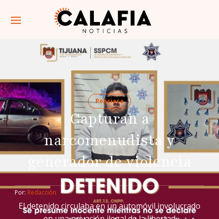
Policiaca
Capturan a
narcomenudista y
generador de violencia
Por: 
Redacción
El detenido circulaba en un automóvil involucrado
en una privación ilegal de la libertad