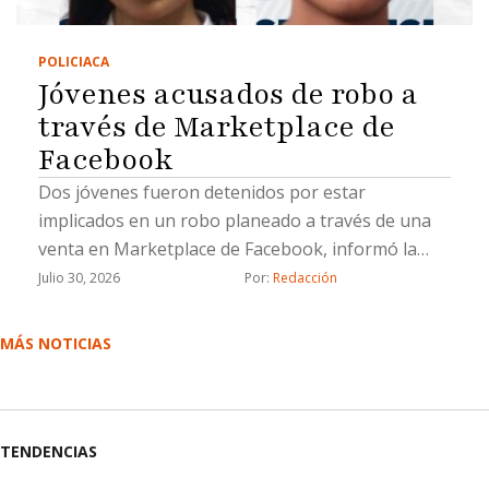
POLICIACA
Jóvenes acusados de robo a
través de Marketplace de
Facebook
Dos jóvenes fueron detenidos por estar
implicados en un robo planeado a través de una
venta en Marketplace de Facebook, informó la
Fiscalía General del Estado (FGE).La Fiscalía
Julio 30, 2026
Por: 
Redacción
aprehendió a Lluvia Lizeth “N”, y Saúl Emmanuel
“N”, por su probable responsabilidad en el delito
MÁS NOTICIAS
de robo calificado cometido por dos o más
personas armadas y ejecutado con violencia.De
acuerdo con la investigación, el 21 de marzo de
2026 la víctima contactó, a través de Facebook
TENDENCIAS
Marketplace, a una persona que ofrecía en venta