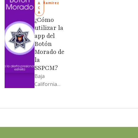
“Mandela”;
Ramírez
A
C
Evangelina
A
Moreno no
¿Cómo
soportó; Los
utilizar la
…
app del
Botón
Morado de
la
SSPCM?
Baja
California
llega al
cierre de
2025 con
señales
mixtas en
sus