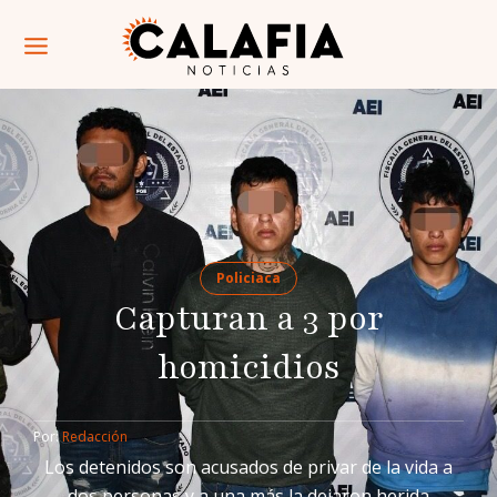
Policiaca
Capturan a 3 por
homicidios
Por: 
Redacción
Los detenidos son acusados de privar de la vida a
dos personas y a una más la dejaron herida