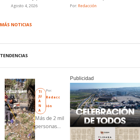
Agosto 4, 2026
Por: 
Redacción
MÁS NOTICIAS
TENDENCIAS
Publicidad
Por: 
TI
JU
Redacc
A
N
ión
A
Más de 2 mil
personas
fueron