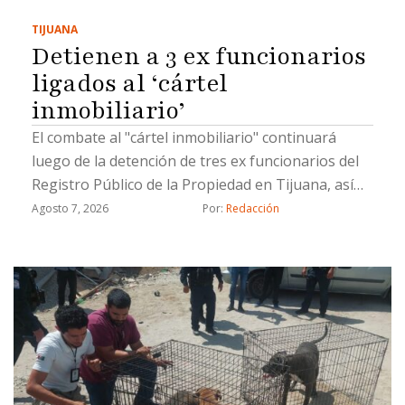
TIJUANA
Detienen a 3 ex funcionarios
ligados al ‘cártel
inmobiliario’
El combate al "cártel inmobiliario" continuará
luego de la detención de tres ex funcionarios del
Registro Público de la Propiedad en Tijuana, así
como un civil, por hacer cambios de propiedad de
Agosto 7, 2026
Por: 
Redacción
manera ilícita, informó el coordinador de Gabinete
de la Fiscalía General del Estado (FGE), Juan Carlos
Buenrostro.Los detenidos están involucrados en
cambios de propietarios que se registraron con
documentación apócrifa; uno de ellos ya fue
vinculado a proceso, indicó Buenrostro.Los ex
funcionarios ligados al llamado "cártel
inmobiliario" ocuparon cargos de subregistrador