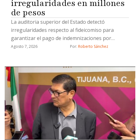
irregularidades en millones
de pesos
La auditoria superior del Estado detectó
irregularidades respecto al fideicomiso para
garantizar el pago de indemnizaciones por
fallecimiento a los causahabientes del personal
Agosto 7, 2026
Por: 
Roberto Sánchez
operativo de la Secretaría de Seguridad Pública
Municipal