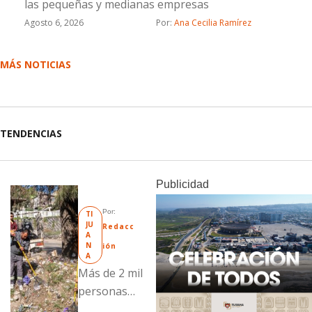
las pequeñas y medianas empresas
Agosto 6, 2026
Por: 
Ana Cecilia Ramírez
MÁS NOTICIAS
TENDENCIAS
Publicidad
Por: 
TI
JU
Redacc
A
N
ión
A
Más de 2 mil
personas
fueron