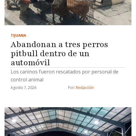
y analista y son acusados de fraude, fraude
procesal y uso de documentos falsos, detalló."Hay
varios grupos y tentáculos que maneja el cártel
inmobiliario, ya tenemos varios civiles que están
TIJUANA
detenidos por estos hechos y las investigaciones
Abandonan a tres perros
…
pitbull dentro de un
automóvil
Los caninos fueron rescatados por personal de
control animal
Agosto 7, 2026
Por: 
Redacción