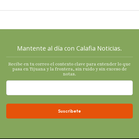
PAN a sus
cartas; El
Diablo, su
Cucho y su
plan; Rocío …
Mantente al día con Calafia Noticias.
Recibe en tu correo el contexto clave para entender lo que
pasa en Tijuana y la frontera, sin ruido y sin exceso de
notas.