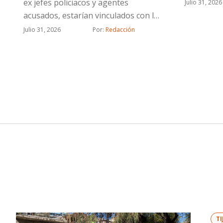
ex jefes policiacos y agentes
Julio 31, 2026
acusados, estarían vinculados con la
célula delictiva de “Los Rusos”
Julio 31, 2026
Por: 
Redacción
T