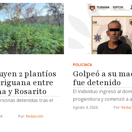
POLICIACA
Golpeó a su ma
uyen 2 plantíos
fue detenido
riguana entre
na y Rosarito
El individuo ingresó al domi
progenitora y comenzó a a
rsonas detenidas tras el
Agosto 4, 2026
Por: 
Redac
26
Por: 
Redacción