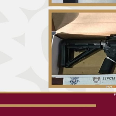
Por: 
R
P