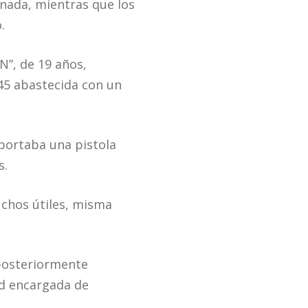
nada, mientras que los
.
N”, de 19 años,
 .45 abastecida con un
 portaba una pistola
s.
uchos útiles, misma
 posteriormente
ad encargada de