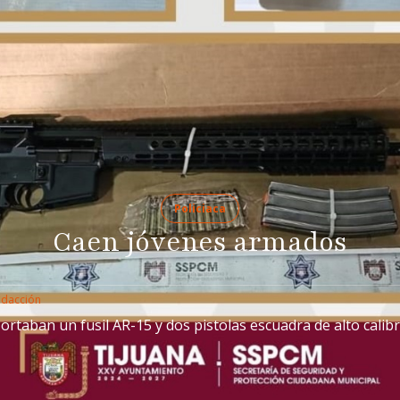
Policiaca
Caen jóvenes armados
edacción
ortaban un fusil AR-15 y dos pistolas escuadra de alto calib