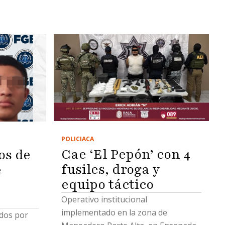
POLICIACA
Cae ‘El Pepón’ con 4
os de
fusiles, droga y
e
equipo táctico
e
Operativo institucional
implementado en la zona de
dos por