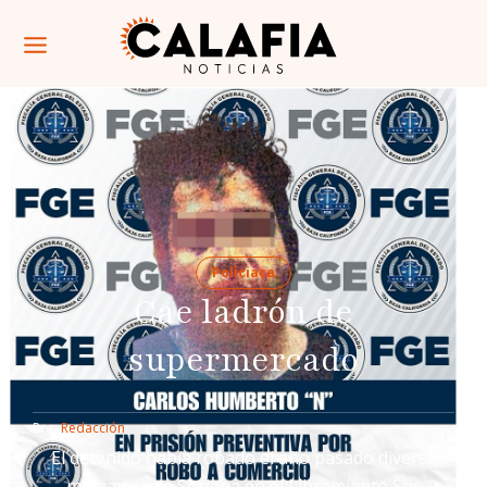
Policiaca
Cae ladrón de
supermercado
Por: 
Redacción
El detenido había robado el año pasado diversa
mercancía de Soriana en el Libramiento Sur