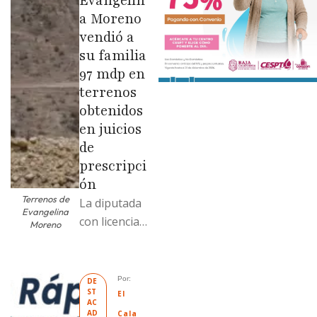
Evangelin
a Moreno
vendió a
su familia
97 mdp en
terrenos
obtenidos
en juicios
de
prescripci
ón
Terrenos de
La diputada
Evangelina
con licencia
Moreno
vendió dos
terrenos con
antecedente
Por: 
DE
ST
s de
El 
AC
prescripción
AD
Cala