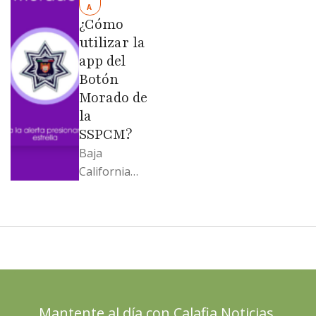
Evangelina
A
Moreno no
¿Cómo
soportó; Los
utilizar la
…
app del
Botón
Morado de
la
SSPCM?
Baja
California
llega al
cierre de
2025 con
señales
mixtas en
sus
principales
Mantente al día con Calafia Noticias.