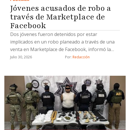
Jóvenes acusados de robo a
través de Marketplace de
Facebook
Dos jóvenes fueron detenidos por estar
implicados en un robo planeado a través de una
venta en Marketplace de Facebook, informó la
Fiscalía General del Estado (FGE).La Fiscalía
Julio 30, 2026
Por: 
Redacción
aprehendió a Lluvia Lizeth “N”, y Saúl Emmanuel
“N”, por su probable responsabilidad en el delito
de robo calificado cometido por dos o más
personas armadas y ejecutado con violencia.De
acuerdo con la investigación, el 21 de marzo de
2026 la víctima contactó, a través de Facebook
Marketplace, a una persona que ofrecía en venta
un vehículo Toyota Corolla modelo 2016 por la
cantidad de 110 mil pesos.Tras acordar el