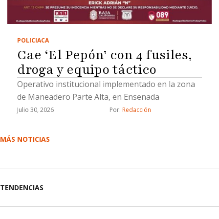
encuentro sobre la calle Ojos Negros, esquina con
Mexicali, en el ejido Francisco Villa Segunda
Sección, la víctima acudió al lugar, donde …
POLICIACA
Cae ‘El Pepón’ con 4 fusiles,
droga y equipo táctico
Operativo institucional implementado en la zona
de Maneadero Parte Alta, en Ensenada
Julio 30, 2026
Por: 
Redacción
MÁS NOTICIAS
TENDENCIAS