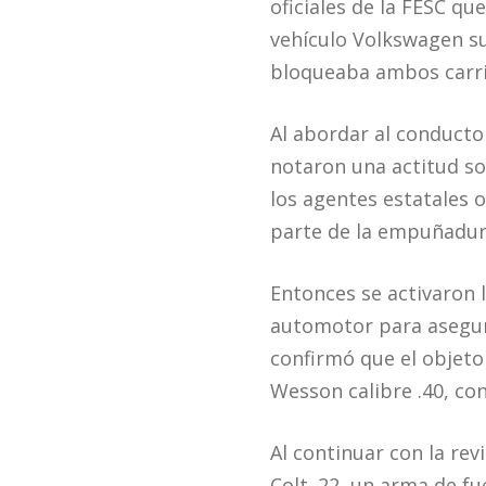
oficiales de la FESC qu
vehículo Volkswagen su
bloqueaba ambos carril
Al abordar al conductor
notaron una actitud so
los agentes estatales 
parte de la empuñadur
Entonces se activaron 
automotor para asegura
confirmó que el objeto
Wesson calibre .40, co
Al continuar con la rev
Colt .22, un arma de fu