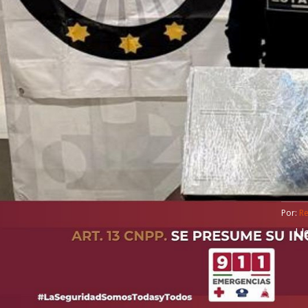
Por: 
R
Ll