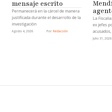
Mendí
mensaje escrito
agent
Permanecerá en la cárcel de manera
justificada durante el desarrollo de la
La Fiscali
investigación
ex jefes p
acusados, 
Agosto 4, 2026
Por: 
Redacción
célula del
Julio 31, 2026