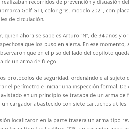
e realizaban recorridos de prevención y disuasión de
bmarca Golf GTI, color gris, modelo 2021, con placas
es de circulación.
, quien ahora se sabe es Arturo “N”, de 34 años y or
spechosa que los puso en alerta. En ese momento, a
observaron que en el piso del lado del copiloto qued
a de un arma de fuego.
los protocolos de seguridad, ordenándole al sujeto 
r el perímetro e iniciar una inspección formal. De
 avistado en un principio se trataba de un arma de 
n un cargador abastecido con siete cartuchos útiles.
isión localizaron en la parte trasera un arma tipo re
ego larga tipo fusil calibre .223, un cargador abast