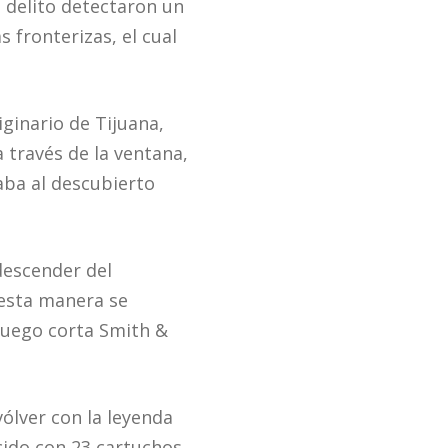
l delito detectaron un
 fronterizas, el cual
iginario de Tijuana,
 través de la ventana,
aba al descubierto
descender del
 esta manera se
fuego corta Smith &
vólver con la leyenda
ecido con 23 cartuchos