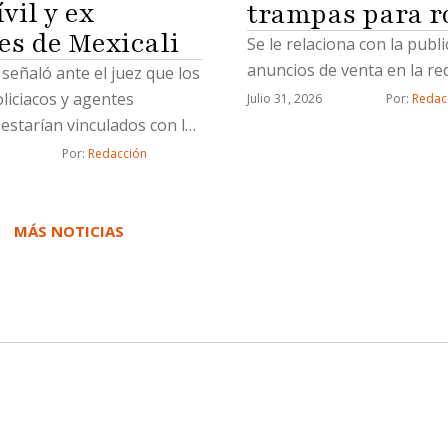
vil y ex
trampas para r
es de Mexicali
Se le relaciona con la publ
anuncios de venta en la red
a señaló ante el juez que los
oliciacos y agentes
Julio 31, 2026
Por: 
Redac
estarían vinculados con la
ictiva de “Los Rusos”
Por: 
Redacción
MÁS NOTICIAS