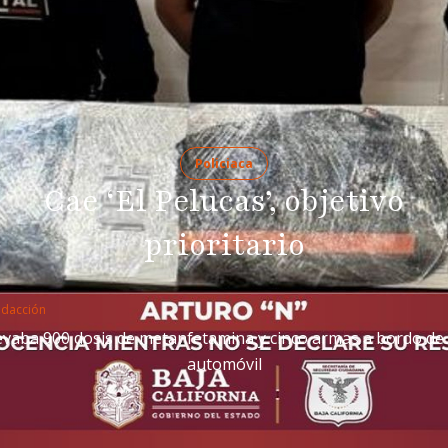
Policiaca
Cae ‘El Pelucas’, objetivo
prioritario
edacción
evaba 900 dosis de metanfetamina y cinco armas a bordo de
automóvil