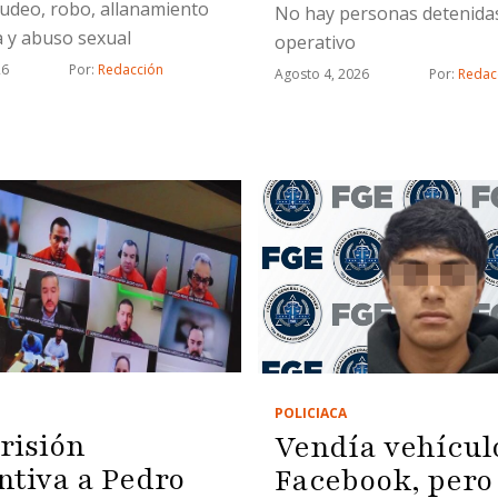
deo, robo, allanamiento
No hay personas detenidas
 y abuso sexual
operativo
26
Por: 
Redacción
Agosto 4, 2026
Por: 
Redac
POLICIACA
risión
Vendía vehícul
ntiva a Pedro
Facebook, pero