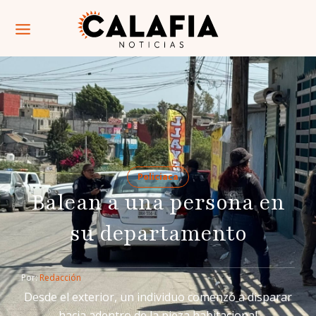
Policiaca
Balean a una persona en
su departamento
Por: 
Redacción
Desde el exterior, un individuo comenzó a disparar
hacia adentro de la pieza habitacional