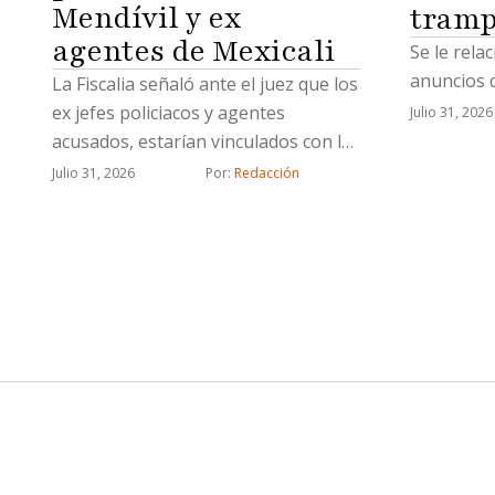
Mendívil y ex
tramp
agentes de Mexicali
Se le rela
anuncios d
La Fiscalia señaló ante el juez que los
ex jefes policiacos y agentes
Julio 31, 2026
acusados, estarían vinculados con la
célula delictiva de “Los Rusos”
Julio 31, 2026
Por: 
Redacción