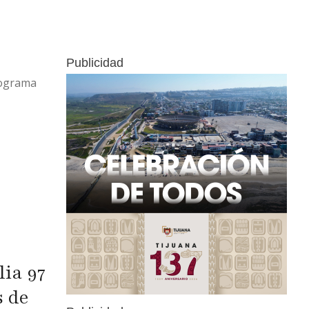
odelo 2016
 pesos.Tras
la calle
Publicidad
exicali,
rograma
 Segunda
l lugar,
ia 97
s de