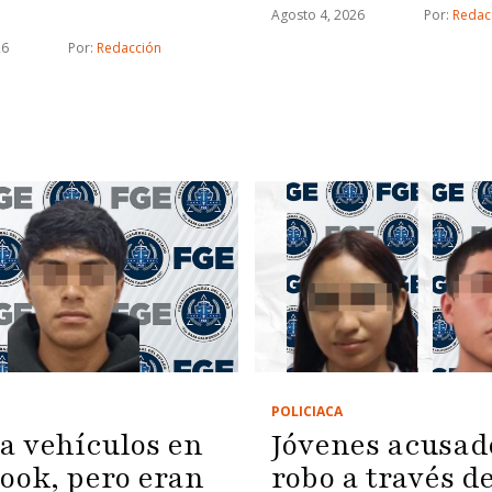
Agosto 4, 2026
Por: 
Redac
26
Por: 
Redacción
POLICIACA
a vehículos en
Jóvenes acusad
ook, pero eran
robo a través d