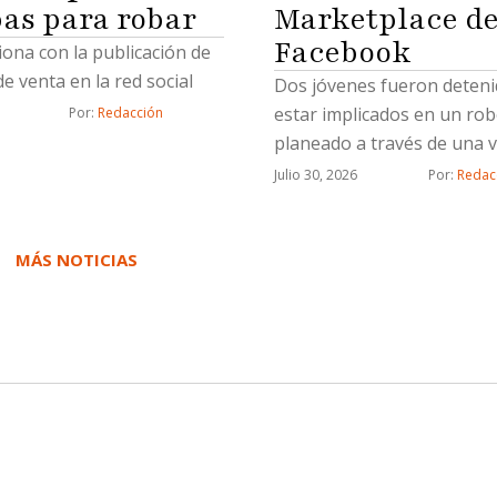
as para robar
Marketplace d
Facebook
ciona con la publicación de
e venta en la red social
Dos jóvenes fueron deteni
estar implicados en un ro
Por: 
Redacción
planeado a través de una 
Marketplace de Facebook, 
Julio 30, 2026
Por: 
Redac
Fiscalía General del Estado
Fiscalía aprehendió a Lluvi
“N”, y Saúl Emmanuel “N”, 
MÁS NOTICIAS
probable responsabilidad 
delito de robo calificado c
por dos o más personas a
ejecutado con violencia.De
con la investigación, el 21
de 2026 la víctima contactó
de Facebook Marketplace,
persona que ofrecía en ve