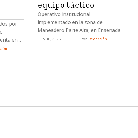
equipo táctico
e
Operativo institucional
implementado en la zona de
dos por
Maneadero Parte Alta, en Ensenada
bo
venta en
Julio 30, 2026
Por: 
Redacción
informó la
ción
 (FGE).La
a Lizeth
por su
en el
ometido
rmadas y
 acuerdo
 de marzo
, a través
 a una
nta un