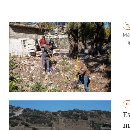
T
Más
“Ti
D
E
m