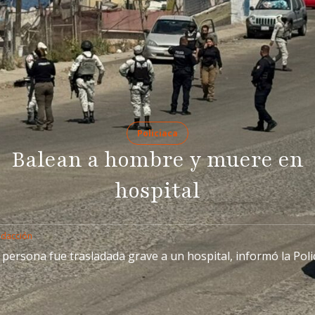
Policiaca
Balean a hombre y muere en
hospital
edacción
 persona fue trasladada grave a un hospital, informó la Polic