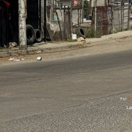
Por: 
R
La