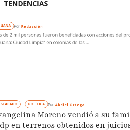
TENDENCIAS
vehículo Toyota Corolla m
por la cantidad de 110 mil
acordar el encuentro sobre 
IJUANA
Redacción
Por: 
Ojos Negros, esquina con M
 de 2 mil personas fueron beneficiadas con acciones del p
en el ejido Francisco Villa
juana: Ciudad Limpia” en colonias de las …
Sección, la víctima acudió a
donde …
ESTACADO
POLÍTICA
Abdiel Ortega
Por: 
vangelina Moreno vendió a su famil
dp en terrenos obtenidos en juicio