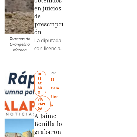
obtenidos
en juicios
de
prescripci
ón
Terrenos de
La diputada
Evangelina
con licencia
Moreno
vendió dos
terrenos con
antecedente
Por: 
DE
ST
s de
El 
AC
prescripción
AD
Cala
O
positiva; uno
fier
VÍA 
fue
RÁPI
o
DA
revendido
A Jaime
329% por
Bonilla lo
encima …
grabaron