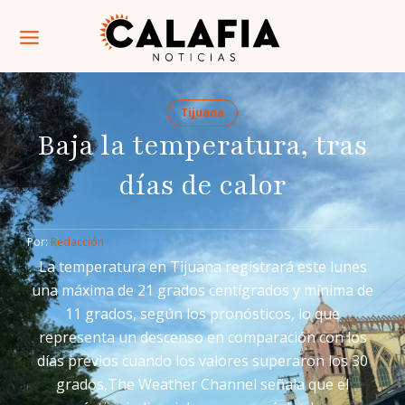
Tijuana
Baja la temperatura, tras
días de calor
Por: 
Redacción
La temperatura en Tijuana registrará este lunes
una máxima de 21 grados centígrados y mínima de
11 grados, según los pronósticos, lo que
representa un descenso en comparación con los
días previos cuando los valores superaron los 30
grados,The Weather Channel señala que el