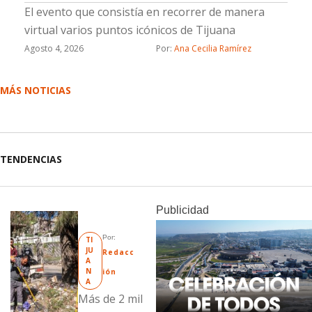
El evento que consistía en recorrer de manera
virtual varios puntos icónicos de Tijuana
Agosto 4, 2026
Por: 
Ana Cecilia Ramírez
MÁS NOTICIAS
TENDENCIAS
Publicidad
Por: 
TI
JU
Redacc
A
N
ión
A
Más de 2 mil