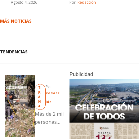
Agosto 4, 2026
Por: 
Redacción
MÁS NOTICIAS
TENDENCIAS
Publicidad
Por: 
TI
JU
Redacc
A
N
ión
A
Más de 2 mil
personas
fueron
beneficiadas