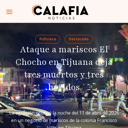
Policiaca
Destacado
Ataque a mariscos El
Chocho en Tijuana deja
tres muertos y tres
heridos
Por: 
Redacción
La agresión ocurrió la noche del 11 de abril de 2026
en un negocio de mariscos de la colonia Francisco
Villa, en Tijuana