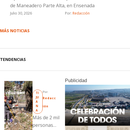
de Maneadero Parte Alta, en Ensenada
Julio 30, 2026
Por: 
Redacción
MÁS NOTICIAS
TENDENCIAS
Publicidad
Por: 
TI
JU
Redacc
A
N
ión
A
Más de 2 mil
personas