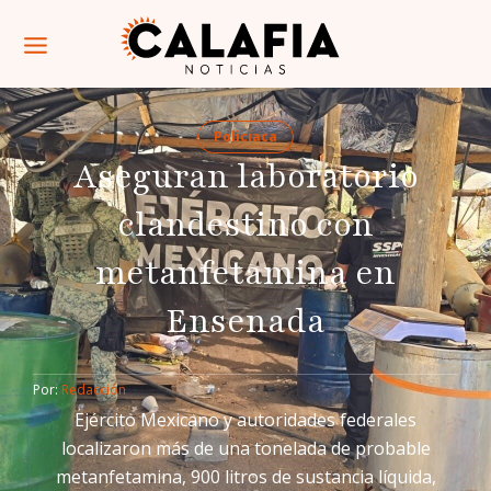
Policiaca
Aseguran laboratorio
clandestino con
metanfetamina en
Ensenada
Por: 
Redacción
Ejército Mexicano y autoridades federales
localizaron más de una tonelada de probable
metanfetamina, 900 litros de sustancia líquida,