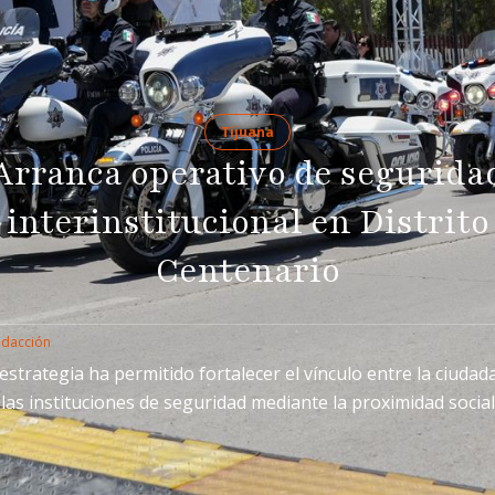
Tijuana
Arranca operativo de segurida
interinstitucional en Distrito
Centenario
edacción
estrategia ha permitido fortalecer el vínculo entre la ciudad
las instituciones de seguridad mediante la proximidad social