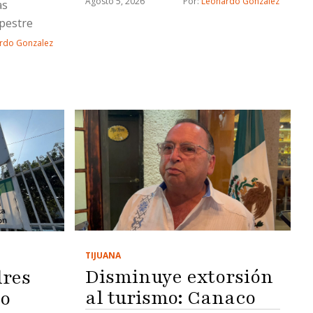
Agosto 5, 2026
Por: 
Leonardo Gonzalez
as
pestre
rdo Gonzalez
TIJUANA
Disminuye extorsión
dres
al turismo: Canaco
po