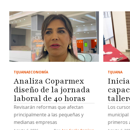
TIJUANA
ECONOMÍA
TIJUANA
Analiza Coparmex
Inici
diseño de la jornada
capac
laboral de 40 horas
taller
Revisarán reformas que afectan
Los cursos
principalmente a las pequeñas y
municipal 
medianas empresas
primeros a
uñas acríl