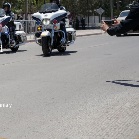
d
anía y