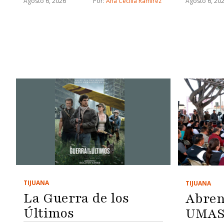
Agosto 6, 2026
Por: 
Ana Cecilia Ramírez
Agosto 6, 20
TIJUANA
TIJUANA
La Guerra de los
Abren
Últimos
UMAS 