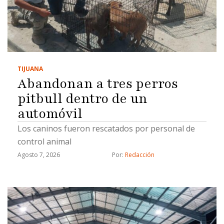
inmobiliario" ocuparon cargos de subregistrador
y analista y son acusados de fraude, fraude
procesal y uso de documentos falsos, detalló."Hay
varios grupos y tentáculos que maneja el cártel
inmobiliario, ya tenemos varios civiles que están
TIJUANA
detenidos por estos hechos y las investigaciones
Abandonan a tres perros
…
pitbull dentro de un
automóvil
Los caninos fueron rescatados por personal de
control animal
Agosto 7, 2026
Por: 
Redacción