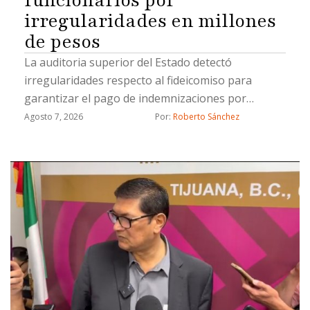
funcionarios por
irregularidades en millones
de pesos
La auditoria superior del Estado detectó
irregularidades respecto al fideicomiso para
garantizar el pago de indemnizaciones por
fallecimiento a los causahabientes del personal
Agosto 7, 2026
Por: 
Roberto Sánchez
operativo de la Secretaría de Seguridad Pública
Municipal