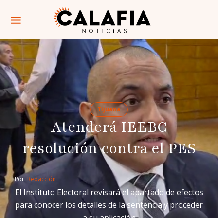
Tijuana
Atenderá IEEBC
resolución contra el PES
Por: 
Redacción
El Instituto Electoral revisará el apartado de efectos
para conocer los detalles de la sentencia y proceder
a su aplicación