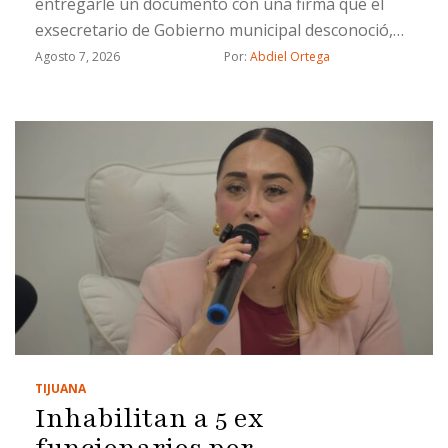
entregarle un documento con una firma que el
exsecretario de Gobierno municipal desconoció,
además señala a dos ex funcionarios: Miguel
Agosto 7, 2026
Por: 
Abdiel Ortega
Castorena y José Alonso López
TIJUANA
Inhabilitan a 5 ex