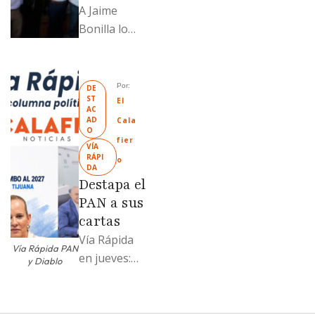
A Jaime
Bonilla lo
grabaron en
el PT de
Mexicali;
Por: 
DE
ST
Llamadme
El 
AC
Ruffo
AD
Cala
O
“Mandela”;
fier
VÍA 
Evangelina
RÁPI
o
DA
Moreno no
Destapa el
soportó; Los
PAN a sus
…
cartas
Vía Rápida
Vía Rápida PAN
en jueves:
y Diablo
Destapa el
PAN a sus
cartas; El