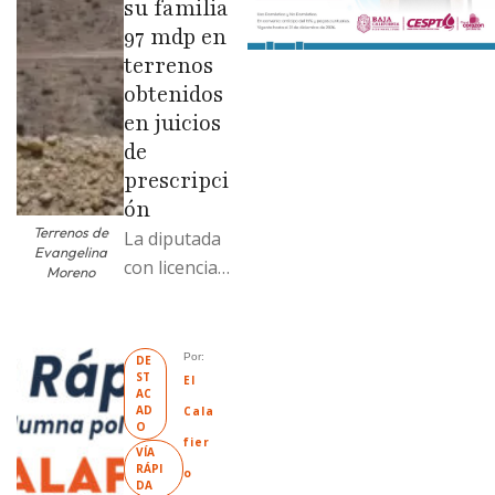
su familia
97 mdp en
terrenos
obtenidos
en juicios
de
prescripci
ón
Terrenos de
La diputada
Evangelina
con licencia
Moreno
vendió dos
terrenos con
antecedente
Por: 
DE
ST
s de
El 
AC
prescripción
AD
Cala
O
positiva; uno
fier
VÍA 
fue
RÁPI
o
DA