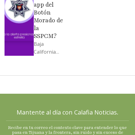
…
app del
Botón
Morado de
la
SSPCM?
Baja
California
llega al
cierre de
2025 con
señales
mixtas en
sus
principales
Mantente al día con Calafia Noticias.
termómetro
s
Recibe en tu correo el contexto clave para entender lo que
económicos.
pasa en Tijuana y la frontera, sin ruido y sin exceso de