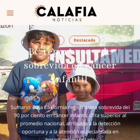
Tijuana
Destacado
BC reporta 90% de
sobrevida en cáncer
infantil
Por: 
Abdiel Ortega
Sumario: Baja California registra una sobrevida del
90 por ciento en cáncer infantil, cifra superior al
promedio nacional, atribuida a la detección
oportuna y a la atención especializada en
hospitales del estado