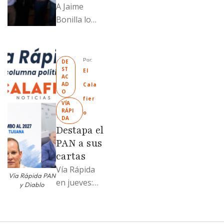
A Jaime
Bonilla lo
grabaron en
el PT de
Mexicali;
Por: 
DE
ST
Llamadme
El 
AC
Ruffo
AD
Cala
O
“Mandela”;
fier
VÍA 
Evangelina
RÁPI
o
DA
Moreno no
Destapa el
soportó; Los
PAN a sus
…
cartas
Vía Rápida
Vía Rápida PAN
en jueves:
y Diablo
Destapa el
PAN a sus
cartas; El