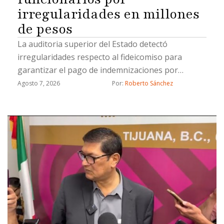
irregularidades en millones
de pesos
La auditoria superior del Estado detectó
irregularidades respecto al fideicomiso para
garantizar el pago de indemnizaciones por
fallecimiento a los causahabientes del personal
Agosto 7, 2026
Por: 
Roberto Sánchez
operativo de la Secretaría de Seguridad Pública
Municipal