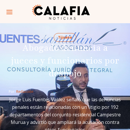
Tijuana
Abogado denuncia a
jueces y funcionarios por
despojo
Por: 
Redacción
Jorge Luis Fuentes Valdez señaló que las denuncias
penales están relacionadas con un litigio por 192
departamentos del conjunto residencial Campestre
Murua y advirtió que ampliará la acusación contra
otros funcionarios