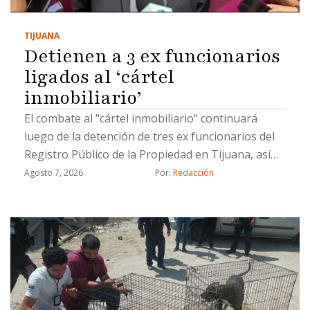
TIJUANA
Detienen a 3 ex funcionarios
ligados al ‘cártel
inmobiliario’
El combate al "cártel inmobiliario" continuará
luego de la detención de tres ex funcionarios del
Registro Público de la Propiedad en Tijuana, así
como un civil, por hacer cambios de propiedad de
Agosto 7, 2026
Por: 
Redacción
manera ilícita, informó el coordinador de Gabinete
de la Fiscalía General del Estado (FGE), Juan Carlos
Buenrostro.Los detenidos están involucrados en
cambios de propietarios que se registraron con
documentación apócrifa; uno de ellos ya fue
vinculado a proceso, indicó Buenrostro.Los ex
funcionarios ligados al llamado "cártel