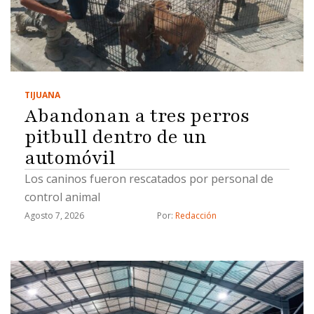
inmobiliario" ocuparon cargos de subregistrador
y analista y son acusados de fraude, fraude
procesal y uso de documentos falsos, detalló."Hay
varios grupos y tentáculos que maneja el cártel
inmobiliario, ya tenemos varios civiles que están
TIJUANA
detenidos por estos hechos y las investigaciones
Abandonan a tres perros
…
pitbull dentro de un
automóvil
Los caninos fueron rescatados por personal de
control animal
Agosto 7, 2026
Por: 
Redacción