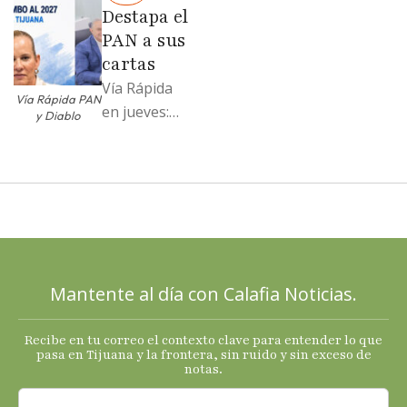
Moreno no
Destapa el
soportó; Los
PAN a sus
…
cartas
Vía Rápida
Vía Rápida PAN
en jueves:
y Diablo
Destapa el
PAN a sus
cartas; El
Diablo, su
Cucho y su
plan; Rocío …
Mantente al día con Calafia Noticias.
Recibe en tu correo el contexto clave para entender lo que
pasa en Tijuana y la frontera, sin ruido y sin exceso de
notas.