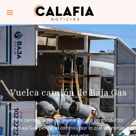
Policiaca
Vuelca camión de Baja Gas
Por: 
Redacción
En la carretera libre Tijuana-Tecate un conductor
de Baja Gas perdió el control, por lo que las minas
quedaron regadas