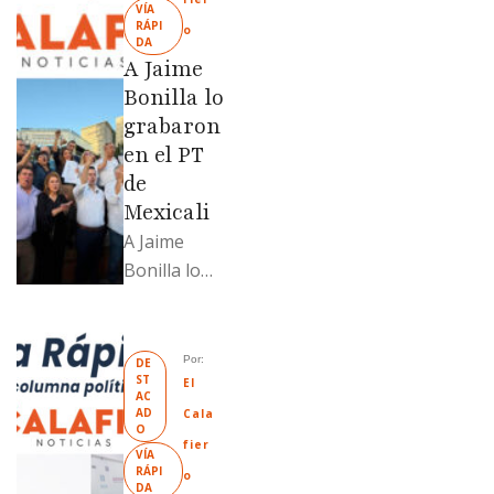
VÍA 
fue
RÁPI
o
DA
revendido
A Jaime
329% por
Bonilla lo
encima …
grabaron
en el PT
de
Mexicali
A Jaime
Bonilla lo
grabaron en
el PT de
Mexicali;
Por: 
DE
ST
Llamadme
El 
AC
Ruffo
AD
Cala
O
“Mandela”;
fier
VÍA 
Evangelina
RÁPI
o
DA