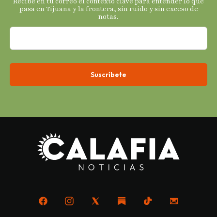
Recibe en tu correo el contexto clave para entender lo que
económicos.
pasa en Tijuana y la frontera, sin ruido y sin exceso de
notas.