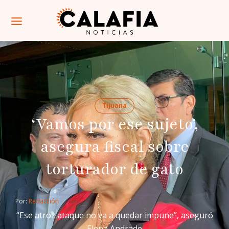
Tijuana
‘Vamos por ese sujeto’,
asegura fiscal sobre
torturador de gato
Por: 
Redacción
“Ese atroz ataque no va a quedar impune”, aseguró
Elena Andrade