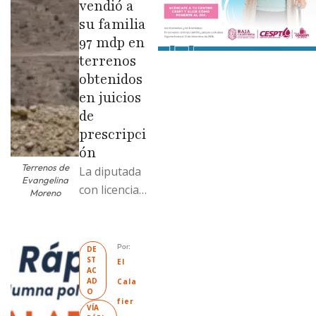
vendió a
su familia
97 mdp en
terrenos
obtenidos
en juicios
de
prescripci
ón
Terrenos de
La diputada
Evangelina
con licencia
Moreno
vendió dos
terrenos con
antecedente
Por: 
DE
ST
s de
El 
AC
prescripción
AD
Cala
O
positiva; uno
fier
VÍA 