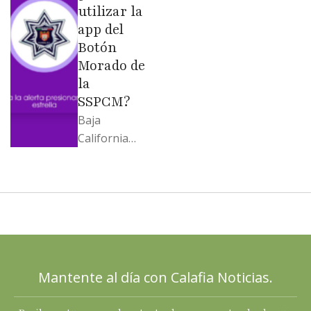
soportó; Los
utilizar la
…
app del
Botón
Morado de
la
SSPCM?
Baja
California
llega al
cierre de
2025 con
señales
mixtas en
sus
principales
Mantente al día con Calafia Noticias.
termómetro
s