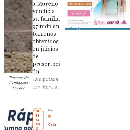
a Moreno
vendió a
su familia
97 mdp en
terrenos
obtenidos
en juicios
de
prescripci
ón
Terrenos de
La diputada
Evangelina
con licencia
Moreno
vendió dos
terrenos con
antecedente
Por: 
DE
ST
s de
El 
AC
prescripción
AD
Cala
O