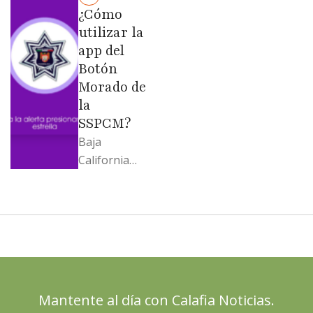
Moreno no
¿Cómo
soportó; Los
utilizar la
…
app del
Botón
Morado de
la
SSPCM?
Baja
California
llega al
cierre de
2025 con
señales
mixtas en
sus
principales
Mantente al día con Calafia Noticias.
termómetro