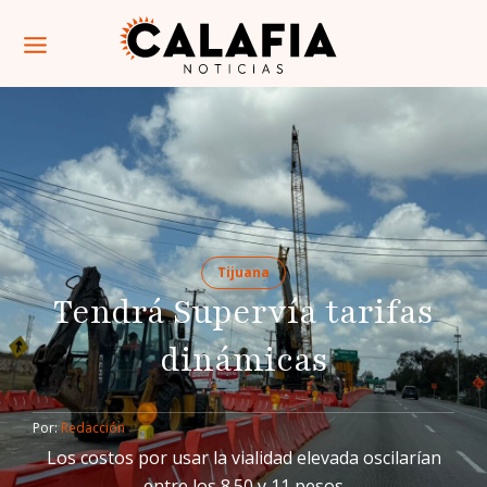
Tijuana
Tendrá Supervía tarifas
dinámicas
Por: 
Redacción
Los costos por usar la vialidad elevada oscilarían
entre los 8.50 y 11 pesos