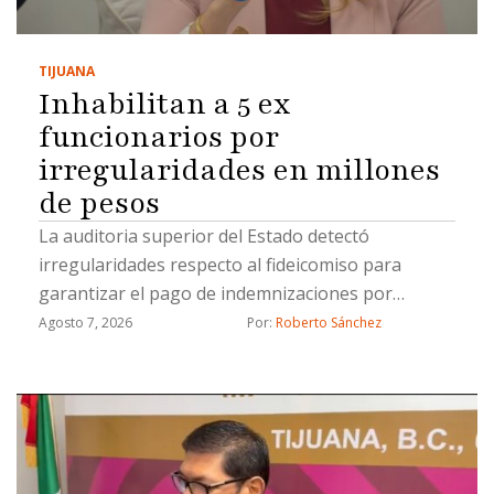
TIJUANA
Inhabilitan a 5 ex
funcionarios por
irregularidades en millones
de pesos
La auditoria superior del Estado detectó
irregularidades respecto al fideicomiso para
garantizar el pago de indemnizaciones por
fallecimiento a los causahabientes del personal
Agosto 7, 2026
Por: 
Roberto Sánchez
operativo de la Secretaría de Seguridad Pública
Municipal