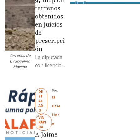
97 mdp en
terrenos
obtenidos
en juicios
de
prescripci
ón
Terrenos de
La diputada
Evangelina
con licencia
Moreno
vendió dos
terrenos con
antecedente
Por: 
DE
ST
s de
El 
AC
prescripción
AD
Cala
O
positiva; uno
fier
VÍA 
fue
RÁPI
o
DA
revendido
A Jaime
329% por