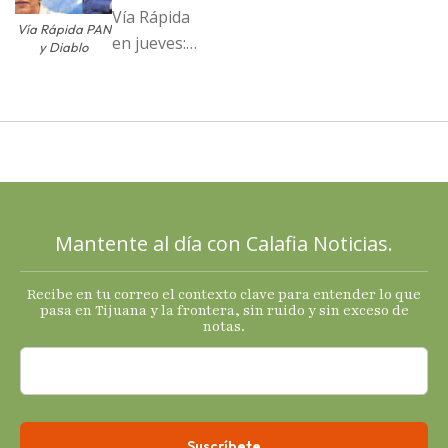
Vía Rápida
Vía Rápida PAN
en jueves:
y Diablo
Destapa el
PAN a sus
cartas; El
Diablo, su
Cucho y su
plan; Rocío …
Mantente al día con Calafia Noticias.
Recibe en tu correo el contexto clave para entender lo que
pasa en Tijuana y la frontera, sin ruido y sin exceso de
notas.