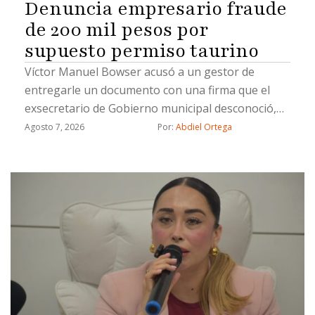
Denuncia empresario fraude
de 200 mil pesos por
supuesto permiso taurino
Víctor Manuel Bowser acusó a un gestor de
entregarle un documento con una firma que el
exsecretario de Gobierno municipal desconoció,
además señala a dos ex funcionarios: Miguel
Agosto 7, 2026
Por: 
Abdiel Ortega
Castorena y José Alonso López