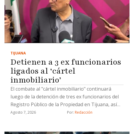
TIJUANA
Detienen a 3 ex funcionarios
ligados al ‘cártel
inmobiliario’
El combate al "cártel inmobiliario" continuará
luego de la detención de tres ex funcionarios del
Registro Público de la Propiedad en Tijuana, así
como un civil, por hacer cambios de propiedad de
Agosto 7, 2026
Por: 
Redacción
manera ilícita, informó el coordinador de Gabinete
de la Fiscalía General del Estado (FGE), Juan Carlos