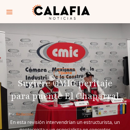
Tijuana
Sugiere CMIC peritaje
para puente El Chaparral
Por: 
Redacción
En esta revisión intervendrían un estructurista, un
geotecnista y un especialista en concretos