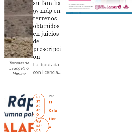
su familia
97 mdp en
terrenos
obtenidos
en juicios
de
prescripci
ón
Terrenos de
La diputada
Evangelina
con licencia
Moreno
vendió dos
terrenos con
antecedente
Por: 
DE
ST
s de
El 
AC
prescripción
AD
Cala
O
positiva; uno
fier
VÍA 
fue
RÁPI
o
DA