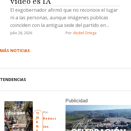
video es IA
El exgobernador afirmó que no reconoce el lugar
ni a las personas, aunque imágenes públicas
coinciden con la antigua sede del partido en
Mexicali
Julio 28, 2026
Por: 
Abdiel Ortega
MÁS NOTICIAS
TENDENCIAS
Publicidad
Por: 
TI
JU
Redacc
A
N
ión
A