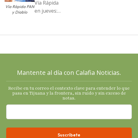
Vía Rápida
Vía Rápida PAN
en jueves:
y Diablo
Destapa el
PAN a sus
cartas; El
Diablo, su
Cucho y su
plan; Rocío …
Mantente al día con Calafia Noticias.
Recibe en tu correo el contexto clave para entender lo que
pasa en Tijuana y la frontera, sin ruido y sin exceso de
notas.