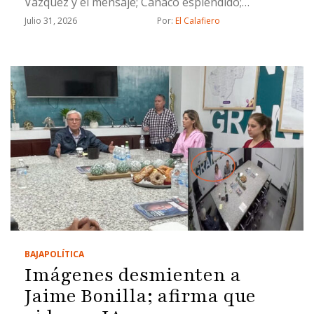
Vázquez y el mensaje; Canaco espléndido;
Evangelina Moreno, lengua larga y un Socavón de
Julio 31, 2026
Por: 
El Calafiero
muertito
BAJA
POLÍTICA
Imágenes desmienten a
Jaime Bonilla; afirma que