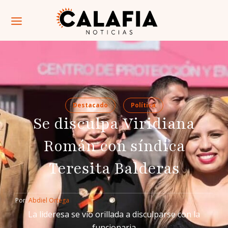
Destacado
Política
Se disculpa Viridiana
Román con síndica
Teresita Balderas
Por: 
Abdiel Ortega
La lideresa se vio orillada a disculparse con la
funcionaria