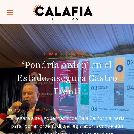
Baja
Política
‘Pondría orden’ en el
Estado, asegura Castro
Trenti
Por: 
Ana Cecilia Ramírez
Si llegara a ser gobernador de Baja California, sería
para “poner orden”, dijo el legislador, aunque aún
no toma la decisión de buscar la candidatura