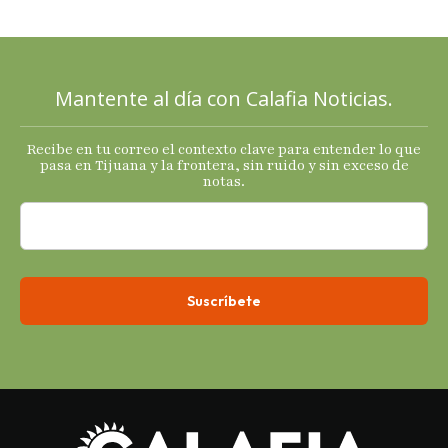
señales
mixtas en
sus
principales
Mantente al día con Calafia Noticias.
termómetro
s
Recibe en tu correo el contexto clave para entender lo que
económicos.
pasa en Tijuana y la frontera, sin ruido y sin exceso de
notas.