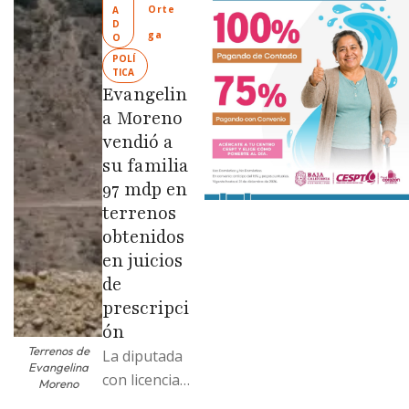
Orte
A
Limpia” en
D
ga
O
colonias de
POLÍ
las …
TICA
Evangelin
a Moreno
vendió a
su familia
97 mdp en
terrenos
obtenidos
en juicios
de
prescripci
ón
Terrenos de
La diputada
Evangelina
con licencia
Moreno
vendió dos