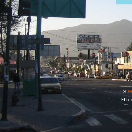
Por: 
R
El t