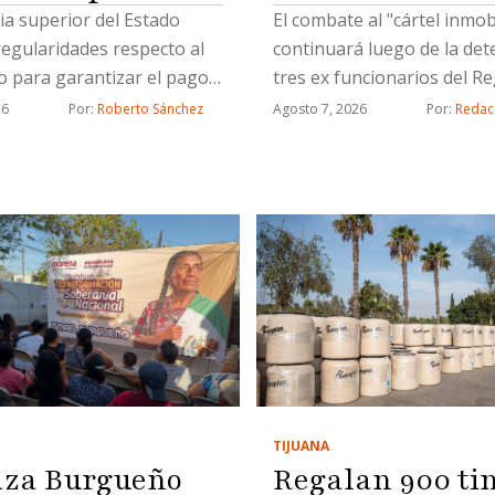
ia superior del Estado
El combate al "cártel inmobi
regularidades respecto al
continuará luego de la det
o para garantizar el pago
tres ex funcionarios del Re
zaciones por fallecimiento
Público de la Propiedad en
26
Por: 
Roberto Sánchez
Agosto 7, 2026
Por: 
Redac
ahabientes del personal
así como un civil, por hace
de la Secretaría de
de propiedad de manera ilíc
 Pública Municipal
informó el coordinador de
de la Fiscalía General del E
(FGE), Juan Carlos Buenros
detenidos están involucra
cambios de propietarios q
registraron con document
apócrifa; uno de ellos ya f
vinculado a proceso, indicó
Buenrostro.Los ex funcion
TIJUANA
ligados al llamado "cártel
Regalan 900 ti
za Burgueño
inmobiliario" ocuparon ca