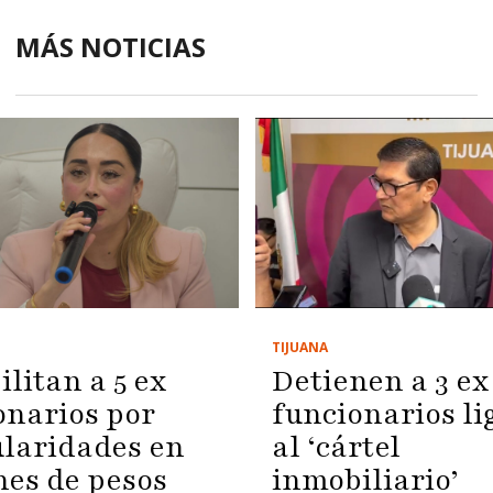
MÁS NOTICIAS
TIJUANA
litan a 5 ex
Detienen a 3 ex
onarios por
funcionarios li
ularidades en
al ‘cártel
nes de pesos
inmobiliario’