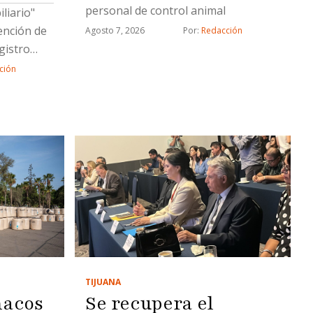
personal de control animal
liario"
ención de
Agosto 7, 2026
Por: 
Redacción
gistro
 Tijuana,
ción
r cambios
ita,
 Gabinete
stado
tro.Los
dos en
ue se
ación
ue
arios
TIJUANA
Se recupera el
nacos
rgos de