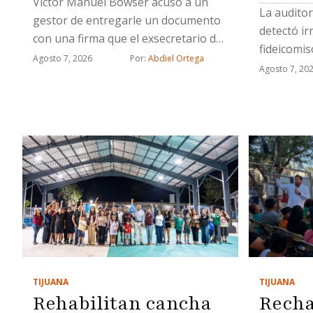
Víctor Manuel Bowser acusó a un
La auditor
gestor de entregarle un documento
detectó ir
con una firma que el exsecretario de
fideicomis
Gobierno municipal desconoció,
Agosto 7, 2026
Por: 
Abdiel Ortega
de indemni
Agosto 7, 20
además señala a dos ex funcionarios:
a los caus
Miguel Castorena y José Alonso
operativo 
López
Seguridad
TIJUANA
TIJUANA
Rehabilitan cancha
Recha