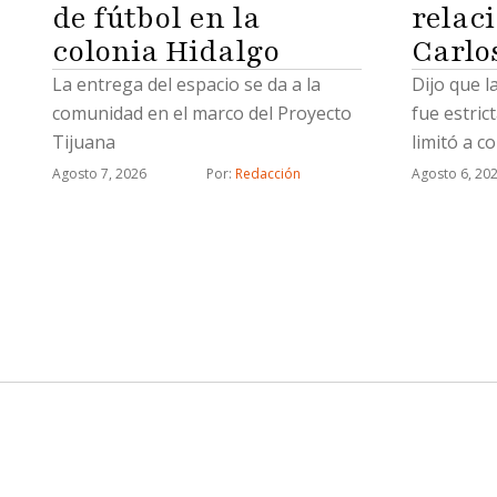
de fútbol en la
relac
colonia Hidalgo
Carlo
La entrega del espacio se da a la
Dijo que l
comunidad en el marco del Proyecto
fue estric
Tijuana
limitó a c
relaciona
Agosto 7, 2026
Por: 
Redacción
Agosto 6, 20
estratégi