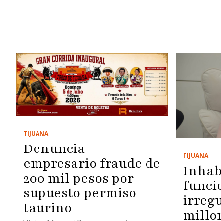
TIJUANA
Denuncia
TIJUANA
empresario fraude de
Inhabi
200 mil pesos por
funci
supuesto permiso
irreg
taurino
millo