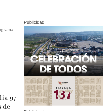
Publicidad
rograma
ia 97
s de