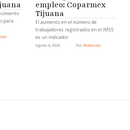
empleo: Coparmex
ijuana
y son
e procesal
Tijuana
tecimiento
s,
o para
El aumento en el número de
 y
trabajadores registrados en el IMSS
ártel
es un indicador
ción
arios
Agosto 6, 2026
Por: 
Redacción
 por estos
es …