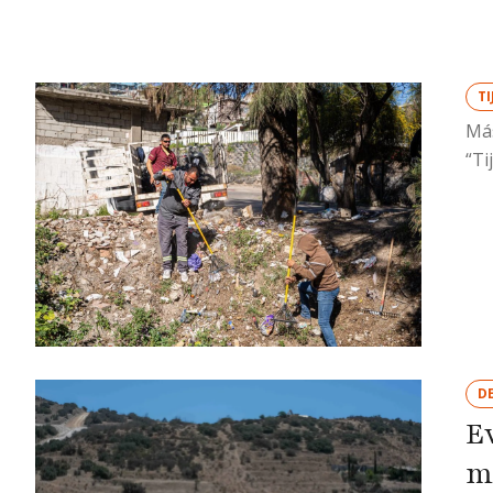
T
Más
“Ti
D
E
m