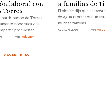
a familias de T
ión laboral con
subregistrador y analista 
acusados de fraude, fraud
s Torres
El alcalde dijo que el abas
y uso de documentos falso
de agua representa un ret
a participación de Torres
detalló."Hay varios grupos
muchas familias
tamente honorífica y se
tentáculos que maneja el c
ompartir propuestas
Agosto 6, 2026
Por: 
Redac
inmobiliario, ya tenemos v
das con proyectos
26
Por: 
Redacción
civiles que están detenidos
cos
hechos y las investigacion
MÁS NOTICIAS