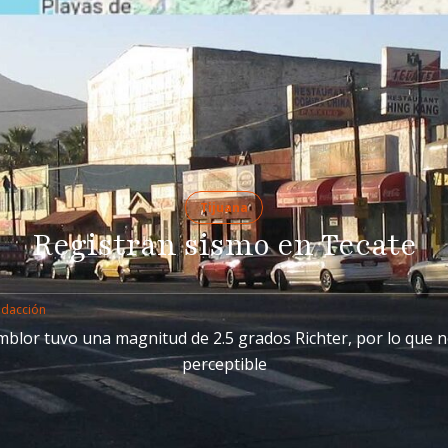
Tijuana
Registran sismo en Tecate
edacción
emblor tuvo una magnitud de 2.5 grados Richter, por lo que n
perceptible