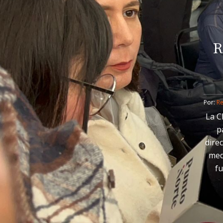
R
Por: 
R
La C
p
dire
med
fu