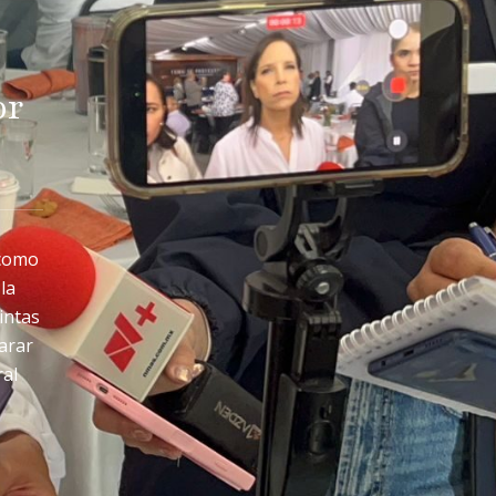
or
 como
la
intas
arar
ral