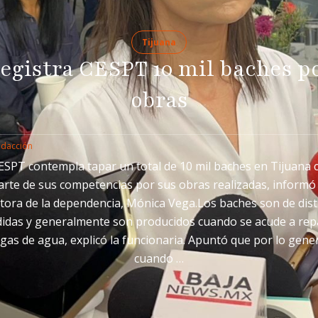
Tijuana
egistra CESPT 10 mil baches p
obras
edacción
ESPT contempla tapar un total de 10 mil baches en Tijuana
arte de sus competencias por sus obras realizadas, informó 
ctora de la dependencia, Mónica Vega.Los baches son de dist
idas y generalmente son producidos cuando se acude a rep
gas de agua, explicó la funcionaria. Apuntó que por lo gene
cuando …