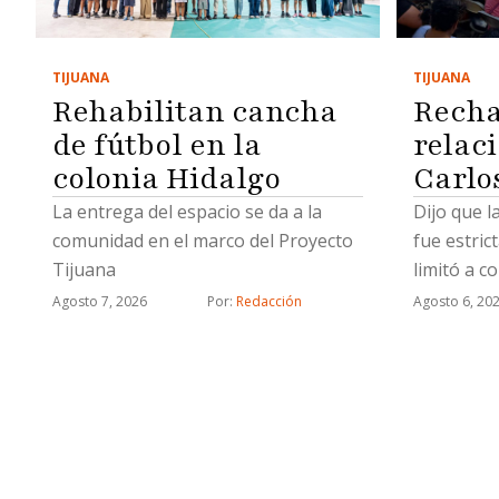
TIJUANA
TIJUANA
Rehabilitan cancha
Recha
de fútbol en la
relac
colonia Hidalgo
Carlo
La entrega del espacio se da a la
Dijo que l
comunidad en el marco del Proyecto
fue estric
Tijuana
limitó a c
relaciona
Agosto 7, 2026
Por: 
Redacción
Agosto 6, 20
estratégi