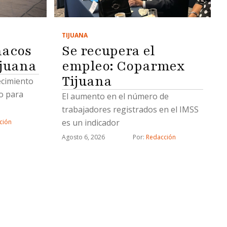
arios
TIJUANA
Se recupera el
nacos
rgos de
empleo: Coparmex
ijuana
y son
e procesal
Tijuana
tecimiento
s,
o para
El aumento en el número de
 y
trabajadores registrados en el IMSS
ártel
es un indicador
ción
arios
Agosto 6, 2026
Por: 
Redacción
 por estos
es …