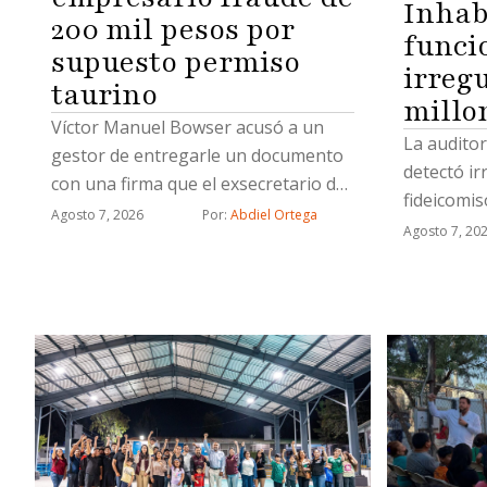
Inhabi
200 mil pesos por
funci
supuesto permiso
irreg
taurino
millo
Víctor Manuel Bowser acusó a un
La auditor
gestor de entregarle un documento
detectó ir
con una firma que el exsecretario de
fideicomis
Gobierno municipal desconoció,
Agosto 7, 2026
Por: 
Abdiel Ortega
de indemni
Agosto 7, 20
además señala a dos ex funcionarios:
a los caus
Miguel Castorena y José Alonso
operativo 
López
Seguridad