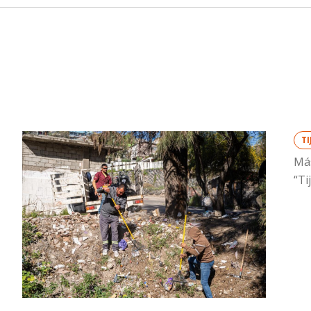
T
Más
“Ti