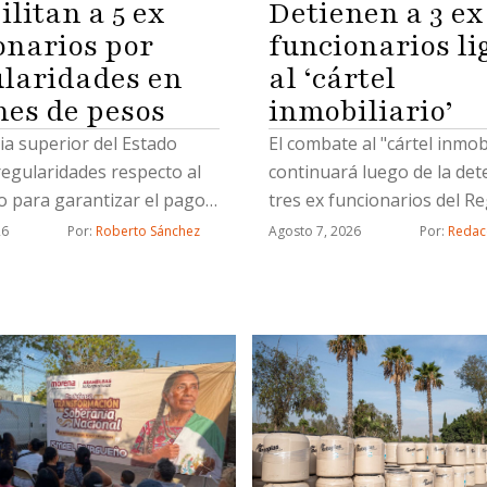
litan a 5 ex
Detienen a 3 ex
onarios por
funcionarios li
ularidades en
al ‘cártel
nes de pesos
inmobiliario’
ia superior del Estado
El combate al "cártel inmobi
regularidades respecto al
continuará luego de la det
o para garantizar el pago
tres ex funcionarios del Re
zaciones por fallecimiento
Público de la Propiedad en
26
Por: 
Roberto Sánchez
Agosto 7, 2026
Por: 
Redac
ahabientes del personal
así como un civil, por hace
de la Secretaría de
de propiedad de manera ilíc
 Pública Municipal
informó el coordinador de
de la Fiscalía General del E
(FGE), Juan Carlos Buenros
detenidos están involucra
cambios de propietarios q
registraron con document
apócrifa; uno de ellos ya f