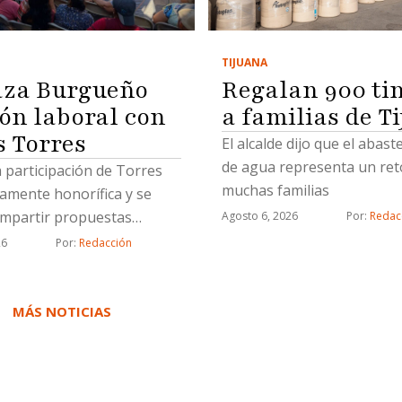
vinculado a proceso, indicó
Buenrostro.Los ex funcion
TIJUANA
ligados al llamado "cártel
Regalan 900 ti
za Burgueño
inmobiliario" ocuparon ca
a familias de T
ión laboral con
subregistrador y analista 
acusados de fraude, fraud
s Torres
El alcalde dijo que el abas
y uso de documentos falso
de agua representa un ret
a participación de Torres
detalló."Hay varios grupos
muchas familias
tamente honorífica y se
tentáculos que maneja el c
ompartir propuestas
Agosto 6, 2026
Por: 
Redac
inmobiliario, ya tenemos v
das con proyectos
26
Por: 
Redacción
civiles que están detenidos
cos
hechos y las investigacion
MÁS NOTICIAS