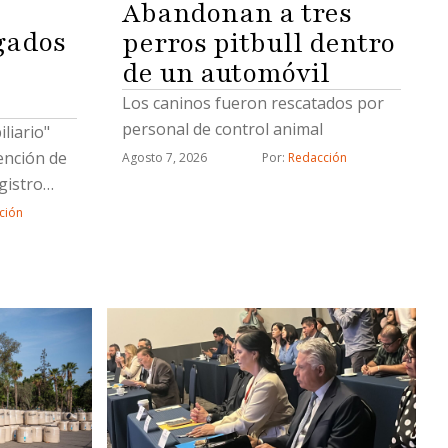
Abandonan a tres
gados
perros pitbull dentro
de un automóvil
Los caninos fueron rescatados por
personal de control animal
liario"
ención de
Agosto 7, 2026
Por: 
Redacción
gistro
 Tijuana,
ción
r cambios
ita,
 Gabinete
stado
tro.Los
dos en
ue se
ación
ue