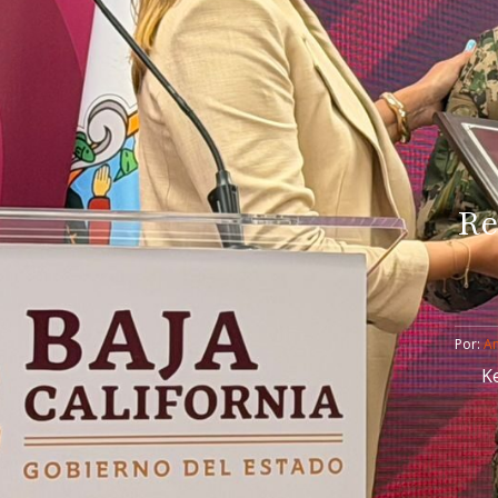
Re
Por: 
An
K