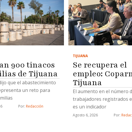
TIJUANA
Se recupera el
an 900 tinacos
empleo: Copar
ilias de Tijuana
Tijuana
 dijo que el abastecimiento
epresenta un reto para
El aumento en el número 
milias
trabajadores registrados e
es un indicador
26
Por: 
Redacción
Agosto 6, 2026
Por: 
Redac