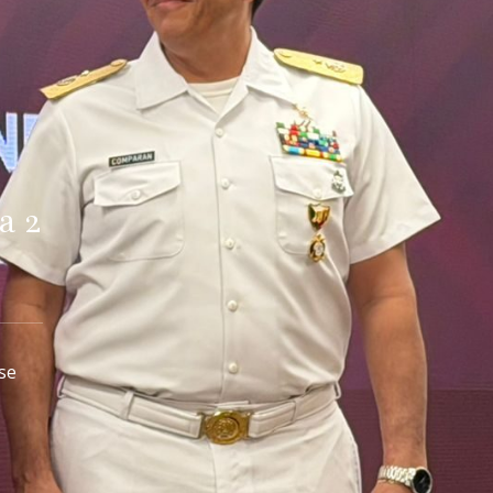
a 2
se