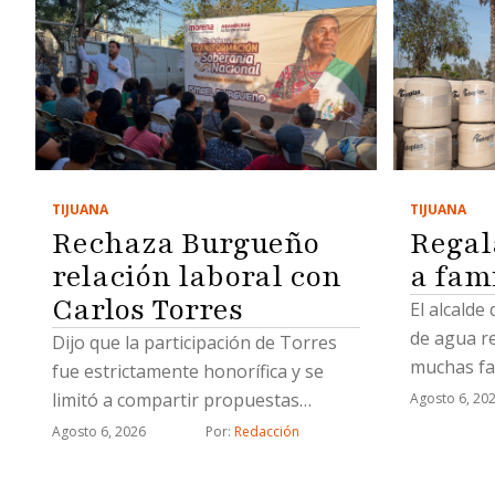
TIJUANA
TIJUANA
Regal
Rechaza Burgueño
a fam
relación laboral con
Carlos Torres
El alcalde
de agua r
Dijo que la participación de Torres
muchas fa
fue estrictamente honorífica y se
limitó a compartir propuestas
Agosto 6, 20
relacionadas con proyectos
Agosto 6, 2026
Por: 
Redacción
estratégicos