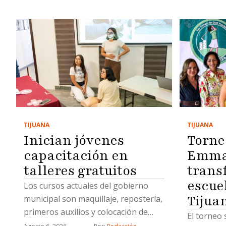
TIJUANA
TIJUANA
Inician jóvenes
Torne
capacitación en
Emma 
talleres gratuitos
trans
escue
Los cursos actuales del gobierno
Tijua
municipal son maquillaje, repostería,
primeros auxilios y colocación de
El torneo 
uñas acrílicas