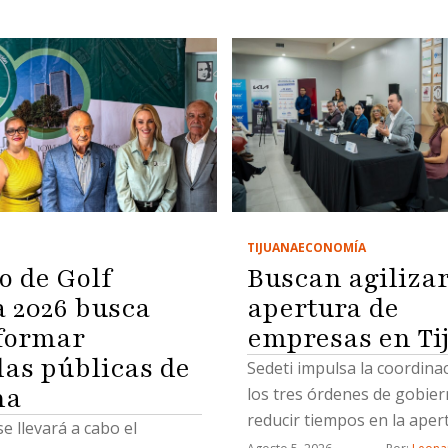
TIJUANA
ECONOMÍA
o de Golf
Buscan agiliza
2026 busca
apertura de
formar
empresas en Ti
las públicas de
Sedeti impulsa la coordina
na
los tres órdenes de gobie
reducir tiempos en la aper
se llevará a cabo el
nuevos negocios