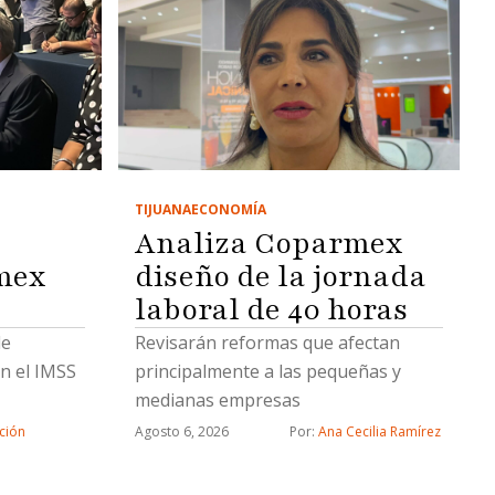
TIJUANA
ECONOMÍA
Analiza Coparmex
mex
diseño de la jornada
laboral de 40 horas
de
Revisarán reformas que afectan
n el IMSS
principalmente a las pequeñas y
medianas empresas
ción
Agosto 6, 2026
Por: 
Ana Cecilia Ramírez