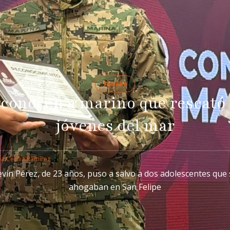
Tijuana
conocen a marino que rescató 
jóvenes del mar
a Cecilia Ramírez
evin Pérez, de 23 años, puso a salvo a dos adolescentes que 
ahogaban en San Felipe