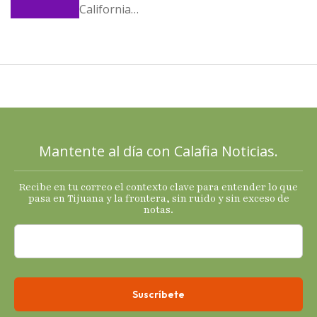
California
llega al
cierre de
2025 con
señales
mixtas en
sus
principales
Mantente al día con Calafia Noticias.
termómetro
s
Recibe en tu correo el contexto clave para entender lo que
económicos.
pasa en Tijuana y la frontera, sin ruido y sin exceso de
notas.