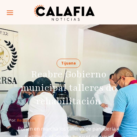
Tijuana
Reabre Gobierno
municipal talleres de
rehabilitación
Por: 
Redacción
Ponen en marcha los talleres de panadería y
tortillería, el área de box y el gimnasio