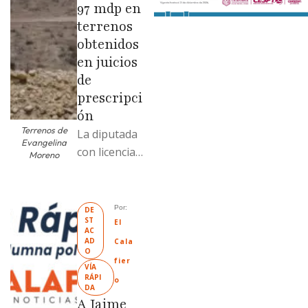
97 mdp en
terrenos
obtenidos
en juicios
de
prescripci
ón
Terrenos de
La diputada
Evangelina
con licencia
Moreno
vendió dos
terrenos con
antecedente
Por: 
DE
ST
s de
El 
AC
prescripción
AD
Cala
O
positiva; uno
fier
VÍA 
fue
RÁPI
o
DA
revendido
A Jaime