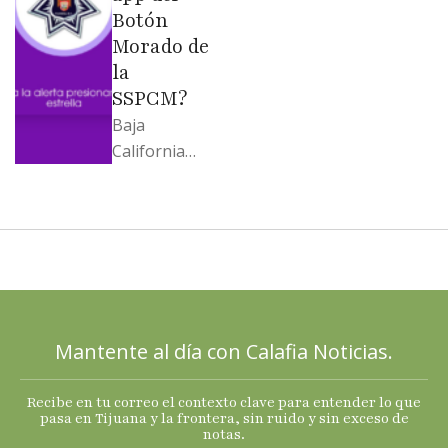
Botón
Morado de
la
SSPCM?
Baja
California
llega al
cierre de
2025 con
señales
mixtas en
sus
principales
Mantente al día con Calafia Noticias.
termómetro
s
Recibe en tu correo el contexto clave para entender lo que
económicos.
pasa en Tijuana y la frontera, sin ruido y sin exceso de
notas.