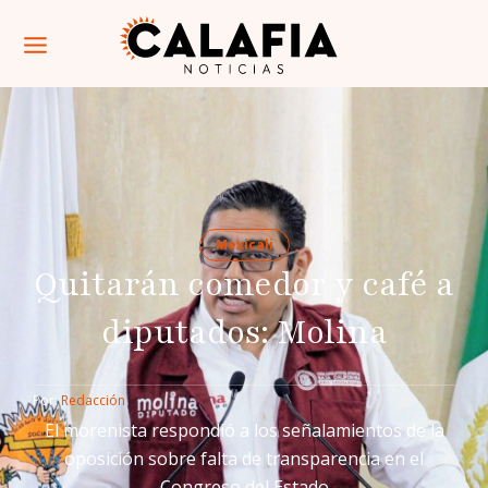
Mexicali
Quitarán comedor y café a
diputados: Molina
Por: 
Redacción
El morenista respondió a los señalamientos de la
oposición sobre falta de transparencia en el
Congreso del Estado